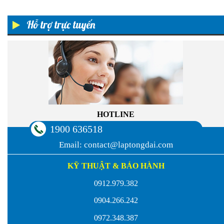
Hỗ trợ trực tuyến
HOTLINE
1900 636518
Email:
contact@laptongdai.com
KỸ THUẬT & BẢO HÀNH
0912.979.382
0904.266.242
0972.348.387