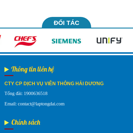
ĐỐI TÁC
Thông tin liên hệ
CTY CP DỊCH VỤ VIỄN THÔNG HẢI DƯƠNG
Tổng đài: 1900636518
Email: contact@laptongdai.com
Chính sách