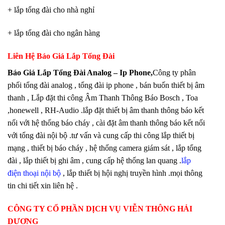
+ lắp tổng đài cho nhà nghỉ
+ lắp tổng đài cho ngân hàng
Liên Hệ
Báo Giá Lắp Tổng Đài
Báo Giá Lắp Tổng Đài Analog – Ip Phone
,
Công ty phân
phối tổng đài analog , tổng đài ip phone , bán buốn thiết bị âm
thanh , Lắp đặt thi công Âm Thanh Thông Báo Bosch , Toa
,honewell , RH-Audio .lắp đặt thiết bị âm thanh thông báo kết
nối với hệ thống báo cháy , cài đặt âm thanh thông báo kết nối
với tổng đài nội bộ .tư vấn và cung cấp thi công lắp thiết bị
mạng , thiết bị báo cháy , hệ thống camera giám sát , lắp tổng
đài , lắp thiết bị ghi âm , cung cấp hệ thống lan quang .
lắp
điện thoại nội bộ
, lắp thiết bị hội nghị truyền hình .mọi thông
tin chi tiết xin liên hệ .
CÔNG TY CỔ PHẦN DỊCH VỤ VIỄN THÔNG HẢI
DƯƠNG