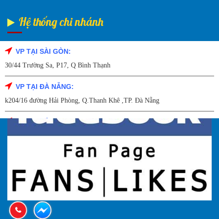
Hệ thống chi nhánh
VP TẠI SÀI GÒN:
Fanpage Facebook
30/44 Trường Sa, P17, Q Bình Thạnh
VP TẠI ĐÀ NẴNG:
k204/16 đường Hải Phòng, Q.Thanh Khê ,TP. Đà Nẵng
VP TẠI HẢI DƯƠNG:
Số 9/14 – P.Tứ Thông – TP Hải Dương
VP TẠI HẢI PHÒNG:
227 Đường Hải Triều , P. Quán Toan , Q. Hồng Bàng , Tp Hải Phòng
VP TẠI HÀ NỘI
27A Trần Hưng đạo – Q.Hoàn Kiếm – TP Hà Nội