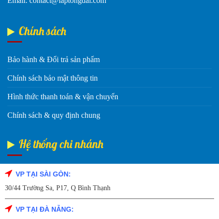
Email: contact@laptongdai.com
Chính sách
Bảo hành & Đổi trả sản phẩm
Chính sách bảo mật thông tin
Hình thức thanh toán & vận chuyển
Chính sách & quy định chung
Hệ thống chi nhánh
VP TẠI SÀI GÒN:
Fanpage Facebook
30/44 Trường Sa, P17, Q Bình Thạnh
VP TẠI ĐÀ NẴNG: