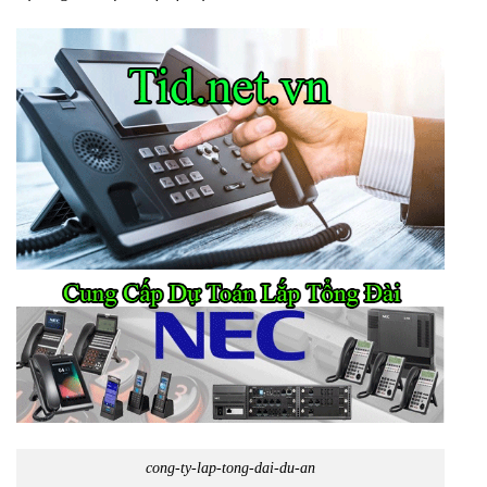
cong-ty-lap-tong-dai-du-an