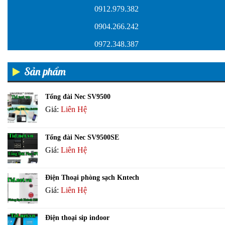
0912.979.382
0904.266.242
0972.348.387
Sản phẩm
Tổng đài Nec SV9500
Giá:
Liên Hệ
Tổng đài Nec SV9500SE
Giá:
Liên Hệ
Điện Thoại phòng sạch Kntech
Giá:
Liên Hệ
Điện thoại sip indoor