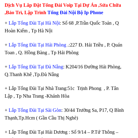
Dịch Vụ Lắp Đặt Tổng Đài Voip Tại Dự Án ,Sửa Chữa
,Bảo Trì, Lập Trình
Tổng Đài Nội Bộ Ip Phone
+
Lắp Tổng Đài Tại Hà Nội
: Số 68 ,P.Trần Quốc Toản , Q
Hoàn Kiếm , Tp Hà Nội
+
Lắp Tổng Đài Tại Hải Phòng
.:227 Đ. Hải Triều , P. Quán
Toan , Q. Hồng Bàng , Tp Hải Phòng
+
Lắp Tổng Đài Tại Đà Nẵng
: K204/16 Đường Hải Phòng,
Q.Thanh Khê ,Tp.Đà Nẵng
+ Lắp Tổng Đài Tại Nhà Trang:51c Trịnh Phong , P. Tân
Lập , Tp Nha Trang -Khánh Hòa
+
Lắp Tổng Đài Tại Sài Gòn
: 30/44 Trường Sa, P17, Q Bình
Thạnh,Tp.Hcm ( Gần Cầu Thị Nghè)
+ Lắp Tổng Đài Tại Hải Dương : Số 9/14 – P.Tứ Thông –