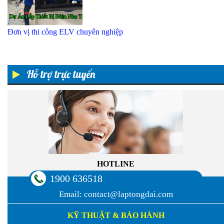
Đơn vị thi công ELV chuyên nghiệp
Hỗ trợ trực tuyến
HOTLINE
1900 636518
Email:
contact@laptongdai.com
KỸ THUẬT & BẢO HÀNH