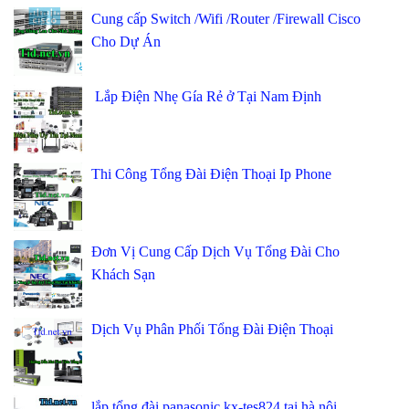
Cung cấp Switch /Wifi /Router /Firewall Cisco
Cho Dự Án
Lắp Điện Nhẹ Gía Rẻ ở Tại Nam Định
Thi Công Tổng Đài Điện Thoại Ip Phone
Đơn Vị Cung Cấp Dịch Vụ Tổng Đài Cho
Khách Sạn
Dịch Vụ Phân Phối Tổng Đài Điện Thoại
lắp tổng đài panasonic kx-tes824 tại hà nội