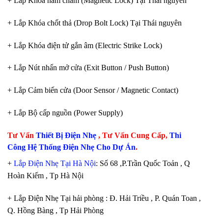
+ Lắp Khóa nam châm (Magnetic Lock) Tại Thái nguyên
+ Lắp Khóa chốt thả (Drop Bolt Lock) Tại Thái nguyên
+ Lắp Khóa điện tử gắn âm (Electric Strike Lock)
+ Lắp Nút nhấn mở cửa (Exit Button / Push Button)
+ Lắp Cảm biến cửa (Door Sensor / Magnetic Contact)
+ Lắp Bộ cấp nguồn (Power Supply)
Tư Vấn
Thiết Bị Điện Nhẹ
, Tư Vấn Cung Cấp,
Thi
Công Hệ Thống Điện Nhẹ Cho Dự Án
.
+
Lắp Điện Nhẹ Tại Hà Nội
: Số 68 ,P.Trần Quốc Toản , Q
Hoàn Kiếm , Tp Hà Nội
+ Lắp Điện Nhẹ Tại hải phòng : Đ. Hải Triều , P. Quán Toan ,
Q. Hồng Bàng , Tp Hải Phòng