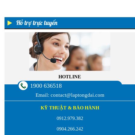
Hỗ trợ trực tuyến
HOTLINE
1900 636518
Email:
contact@laptongdai.com
KỸ THUẬT & BẢO HÀNH
0912.979.382
0904.266.242