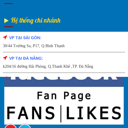
Hệ thống chi nhánh
VP TẠI SÀI GÒN:
Fanpage Facebook
30/44 Trường Sa, P17, Q Bình Thạnh
VP TẠI ĐÀ NẴNG:
k204/16 đường Hải Phòng, Q.Thanh Khê ,TP. Đà Nẵng
VP TẠI HẢI DƯƠNG:
Số 9/14 – P.Tứ Thông – TP Hải Dương
VP TẠI HẢI PHÒNG:
227 Đường Hải Triều , P. Quán Toan , Q. Hồng Bàng , Tp Hải Phòng
VP TẠI HÀ NỘI