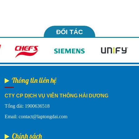
ĐỐI TÁC
Thông tin liên hệ
CTY CP DỊCH VỤ VIỄN THÔNG HẢI DƯƠNG
Tổng đài: 1900636518
Email: contact@laptongdai.com
Chính sách