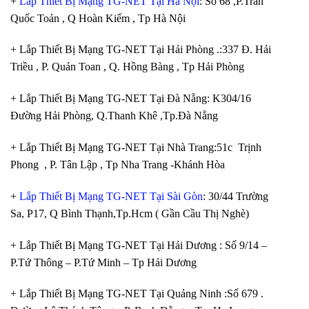
+
Lắp Thiết Bị Mạng TG-NET Tại Hà Nội
: Số 68 ,P.Trần
Quốc Toản , Q Hoàn Kiếm , Tp Hà Nội
+ Lắp Thiết Bị Mạng TG-NET Tại Hải Phòng .:337 Đ. Hải
Triều , P. Quán Toan , Q. Hồng Bàng , Tp Hải Phòng
+ Lắp Thiết Bị Mạng TG-NET Tại Đà Nẵng: K304/16
Đường Hải Phòng, Q.Thanh Khê ,Tp.Đà Nẵng
+ Lắp Thiết Bị Mạng TG-NET Tại Nhà Trang:51c Trịnh
Phong , P. Tân Lập , Tp Nha Trang -Khánh Hòa
+
Lắp Thiết Bị Mạng TG-NET Tại Sài Gòn
: 30/44 Trường
Sa, P17, Q Bình Thạnh,Tp.Hcm ( Gần Cầu Thị Nghè)
+ Lắp Thiết Bị Mạng TG-NET Tại Hải Dương : Số 9/14 –
P.Tứ Thông – P.Tứ Minh – Tp Hải Dương
+ Lắp Thiết Bị Mạng TG-NET Tại Quảng Ninh :Số 679 .