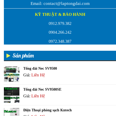
Email:
contact@laptongdai.com
KỸ THUẬT & BẢO HÀNH
0912.979.382
0904.266.242
0972.348.387
Sản phẩm
Tổng đài Nec SV9500
Giá:
Liên Hệ
Tổng đài Nec SV9500SE
Giá:
Liên Hệ
Điện Thoại phòng sạch Kntech