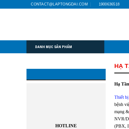
Skip
CONTACT@LAPTONGDAI.COM
1900636518
to
content
DANH MỤC SẢN PHẨM
HẠ T
Hỗ trợ trực tuyến
Hạ Tần
Thiết bị
bệnh vi
mạng & 
NVR/DVR
HOTLINE
(PBX, I