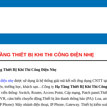
ẦNG THIẾT BỊ KHI THI CÔNG ĐIỆN NHẸ
g Thiết BỊ Khi Thi Công Điện Nhẹ
 điện nhẹ
được sử dụng là hệ thống giải mã kết nối ứng dụng CNTT tại
ện, trường học, khách sạn…Công ty
Hạ Tầng Thiết BỊ Khi Thi Côn
viễn thông: Switch, Router, Access Point, Cáp mạng, Patch panel.Thiết
, cảm biến chuyển động.Thiết bị âm thanh thông báo (PA): Loa, ampl
P Phone): Máy nhánh điện thoại, IP Phone, Gateway. Thiết bị kiểm so