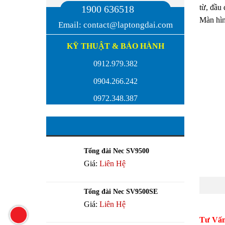
từ, đầu 
1900 636518
Màn hìn
Email:
contact@laptongdai.com
KỸ THUẬT & BẢO HÀNH
0912.979.382
0904.266.242
0972.348.387
Sản phẩm
Tổng đài Nec SV9500
Giá:
Liên Hệ
Tổng đài Nec SV9500SE
Giá:
Liên Hệ
Tư Vấn