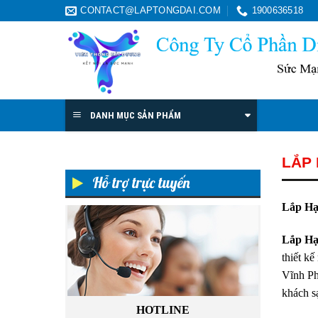
Skip
CONTACT@LAPTONGDAI.COM
1900636518
to
content
DANH MỤC SẢN PHẨM
LẮP 
Hỗ trợ trực tuyến
Lắp Hạ
Lắp Hạ
thiết k
Vĩnh Ph
khách s
HOTLINE