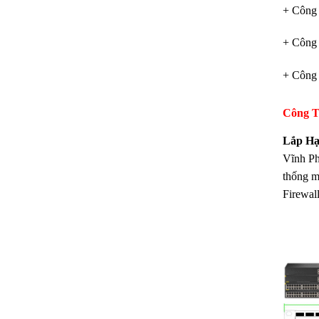
+ Công 
+ Công 
+ Công 
Công T
Lắp Hạ
Vĩnh Phú
thống m
Firewall