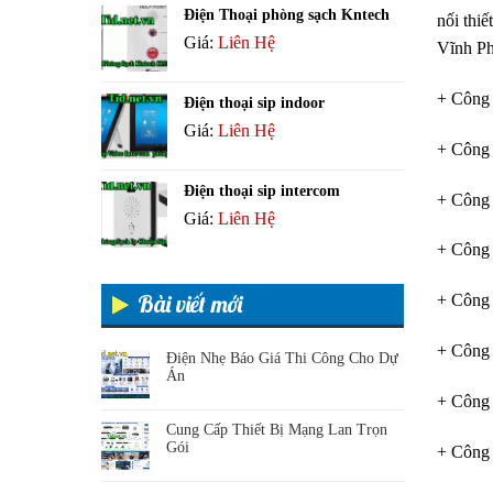
Điện Thoại phòng sạch Kntech
nối thiế
Giá:
Liên Hệ
Vĩnh Phú
+ Công 
Điện thoại sip indoor
Giá:
Liên Hệ
+ Công 
Điện thoại sip intercom
+ Công 
Giá:
Liên Hệ
+ Công
Bài viết mới
+ Công
+ Công
Điện Nhẹ Báo Giá Thi Công Cho Dự
Án
+ Công 
Cung Cấp Thiết Bị Mạng Lan Trọn
Gói
+ Công 