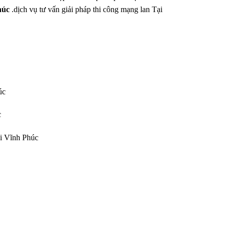
húc
.dịch vụ tư vấn giải pháp thi công mạng lan Tại
úc
c
i Vĩnh Phúc