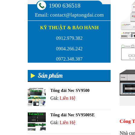
1900 636518
Email:
contact@laptongdai.com
KỸ THUẬT & BẢO HÀNH
0912.979.382
0904.266.242
0972.348.387
Sản phẩm
Tổng đài Nec SV9500
Giá:
Liên Hệ
Tổng đài Nec SV9500SE
Công T
Giá:
Liên Hệ
Nhà cun