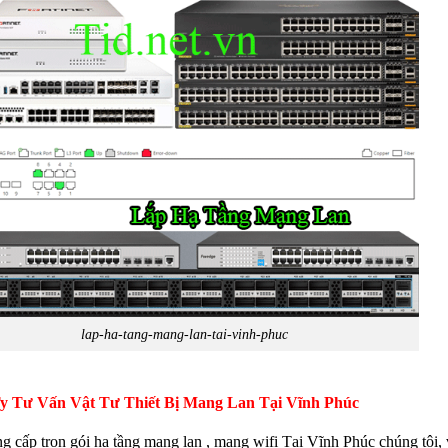
lap-ha-tang-mang-lan-tai-vinh-phuc
y Tư Vấn Vật Tư Thiết Bị Mang Lan Tại Vĩnh Phúc
g cấp trọn gói hạ tầng mạng lan , mạng wifi Tại Vĩnh Phúc chúng tôi,