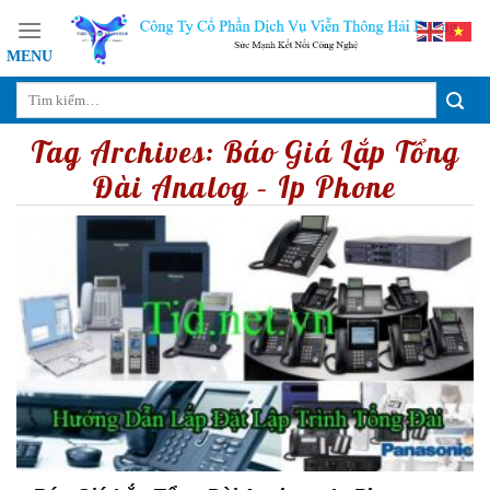
Skip
to
content
Tag Archives:
Báo Giá Lắp Tổng
Đài Analog – Ip Phone