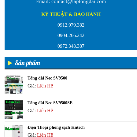
Email:
contact@laptongdai.com
KỸ THUẬT & BẢO HÀNH
0912.979.382
0904.266.242
0972.348.387
Sản phẩm
Tổng đài Nec SV9500
Giá:
Liên Hệ
Tổng đài Nec SV9500SE
Giá:
Liên Hệ
Điện Thoại phòng sạch Kntech
Giá:
Liên Hệ