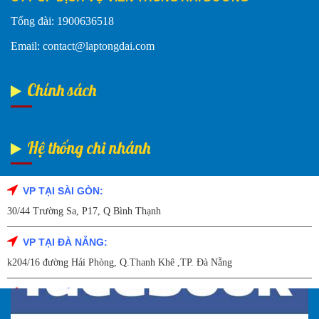
Tổng đài: 1900636518
Email: contact@laptongdai.com
Chính sách
Hệ thống chi nhánh
VP TẠI SÀI GÒN:
Fanpage Facebook
30/44 Trường Sa, P17, Q Bình Thạnh
VP TẠI ĐÀ NẴNG:
k204/16 đường Hải Phòng, Q.Thanh Khê ,TP. Đà Nẵng
VP TẠI HẢI DƯƠNG:
Số 9/14 – P.Tứ Thông – TP Hải Dương