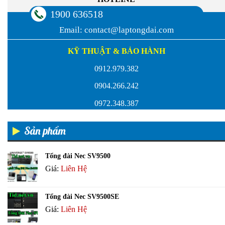
1900 636518
Email:
contact@laptongdai.com
KỸ THUẬT & BẢO HÀNH
0912.979.382
0904.266.242
0972.348.387
Sản phẩm
Tổng đài Nec SV9500
Giá:
Liên Hệ
Tổng đài Nec SV9500SE
Giá:
Liên Hệ