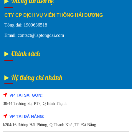
Thông tin liên hệ
CTY CP DỊCH VỤ VIỄN THÔNG HẢI DƯƠNG
Tổng đài: 1900636518
Email: contact@laptongdai.com
Chính sách
Hệ thống chi nhánh
VP TẠI SÀI GÒN:
Fanpage Facebook
30/44 Trường Sa, P17, Q Bình Thạnh
VP TẠI ĐÀ NẴNG:
k204/16 đường Hải Phòng, Q.Thanh Khê ,TP. Đà Nẵng