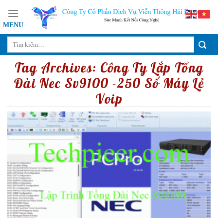
Skip
to
content
Tag Archives:
Công Ty Lắp Tổng
Đài Nec Sv9100 -250 Số Máy Lẻ
Voip