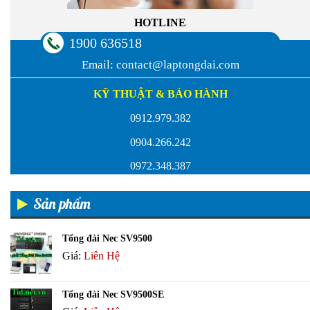
HOTLINE
1900 636518
Email:
contact@laptongdai.com
KỸ THUẬT & BẢO HÀNH
0912.979.382
0904.266.242
0972.348.387
Sản phẩm
Tổng đài Nec SV9500
Giá:
Liên Hệ
Tổng đài Nec SV9500SE