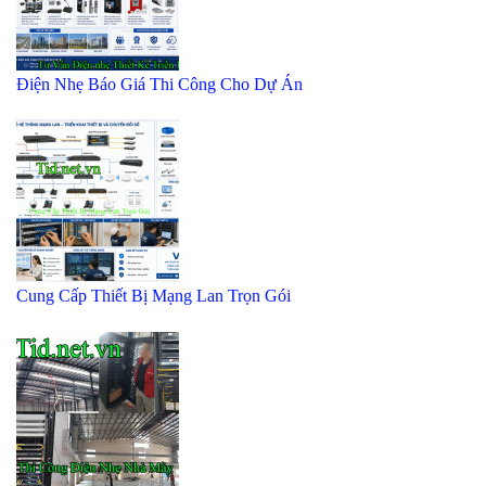
Điện Nhẹ Báo Giá Thi Công Cho Dự Án
Cung Cấp Thiết Bị Mạng Lan Trọn Gói