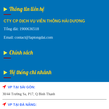
Thông tin liên hệ
CTY CP DỊCH VỤ VIỄN THÔNG HẢI DƯƠNG
Tổng đài: 1900636518
Email: contact@laptongdai.com
Chính sách
Hệ thống chi nhánh
VP TẠI SÀI GÒN:
Fanpage Facebook
30/44 Trường Sa, P17, Q Bình Thạnh
VP TẠI ĐÀ NẴNG: