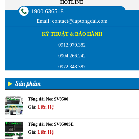
HOTLINE
1900 636518
Email:
contact@laptongdai.com
KỸ THUẬT & BẢO HÀNH
0912.979.382
0904.266.242
0972.348.387
Sản phẩm
Tổng đài Nec SV9500
Giá:
Liên Hệ
Tổng đài Nec SV9500SE
Giá:
Liên Hệ