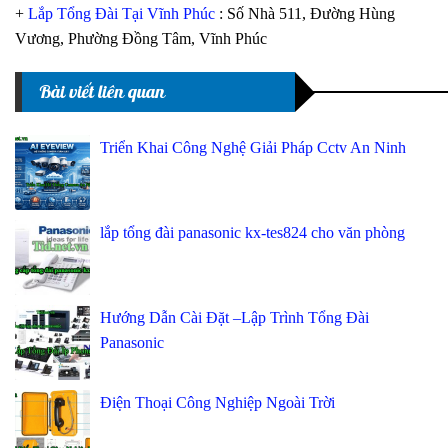
+
Lắp Tổng Đài Tại Vĩnh Phúc
: Số Nhà 511, Đường Hùng
Vương, Phường Đồng Tâm, Vĩnh Phúc
Bài viết liên quan
Triển Khai Công Nghệ Giải Pháp Cctv An Ninh
lắp tổng đài panasonic kx-tes824 cho văn phòng
Hướng Dẫn Cài Đặt –Lập Trình Tổng Đài
Panasonic
Điện Thoại Công Nghiệp Ngoài Trời