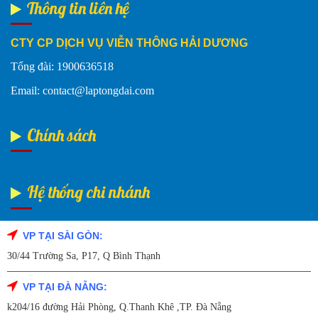
Thông tin liên hệ
CTY CP DỊCH VỤ VIỄN THÔNG HẢI DƯƠNG
Tổng đài: 1900636518
Email: contact@laptongdai.com
Chính sách
Hệ thống chi nhánh
VP TẠI SÀI GÒN:
Fanpage Facebook
30/44 Trường Sa, P17, Q Bình Thạnh
VP TẠI ĐÀ NẴNG:
k204/16 đường Hải Phòng, Q.Thanh Khê ,TP. Đà Nẵng