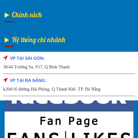
Chính sách
Hệ thống chi nhánh
VP TẠI SÀI GÒN:
Fanpage Facebook
30/44 Trường Sa, P17, Q Bình Thạnh
VP TẠI ĐÀ NẴNG:
k204/16 đường Hải Phòng, Q.Thanh Khê ,TP. Đà Nẵng
VP TẠI HẢI DƯƠNG:
Số 9/14 – P.Tứ Thông – TP Hải Dương
VP TẠI HẢI PHÒNG:
227 Đường Hải Triều , P. Quán Toan , Q. Hồng Bàng , Tp Hải Phòng