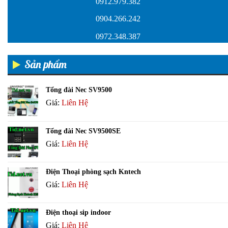
0912.979.382
0904.266.242
0972.348.387
Sản phẩm
Tổng đài Nec SV9500
Giá:
Liên Hệ
Tổng đài Nec SV9500SE
Giá:
Liên Hệ
Điện Thoại phòng sạch Kntech
Giá:
Liên Hệ
Điện thoại sip indoor
Giá:
Liên Hệ