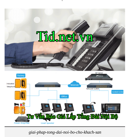
giai-phap-tong-dai-noi-bo-cho-khach-san