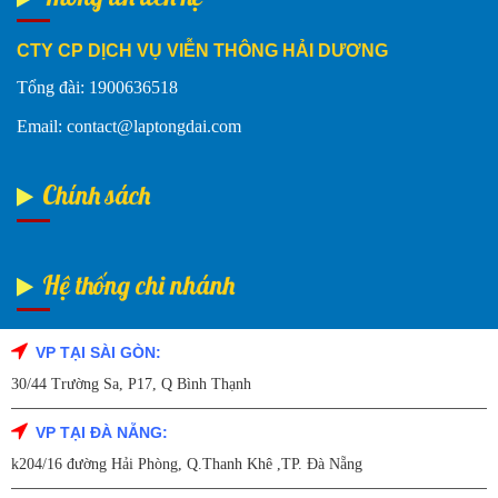
CTY CP DỊCH VỤ VIỄN THÔNG HẢI DƯƠNG
Tổng đài: 1900636518
Email: contact@laptongdai.com
Chính sách
Hệ thống chi nhánh
VP TẠI SÀI GÒN:
Fanpage Facebook
30/44 Trường Sa, P17, Q Bình Thạnh
VP TẠI ĐÀ NẴNG:
k204/16 đường Hải Phòng, Q.Thanh Khê ,TP. Đà Nẵng