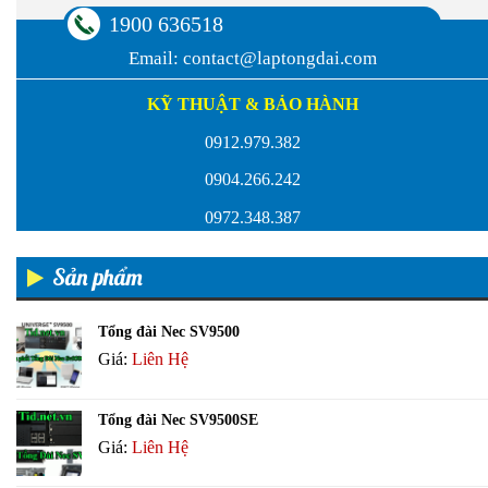
1900 636518
Email:
contact@laptongdai.com
KỸ THUẬT & BẢO HÀNH
0912.979.382
0904.266.242
0972.348.387
Sản phẩm
Tổng đài Nec SV9500
Giá:
Liên Hệ
Tổng đài Nec SV9500SE
Giá:
Liên Hệ