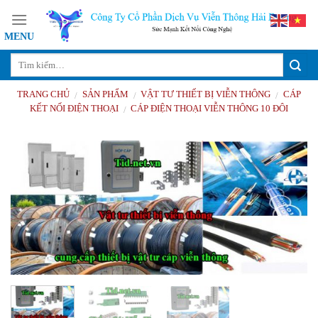
Skip
to
content
TRANG CHỦ
SẢN PHẨM
VẬT TƯ THIẾT BỊ VIỄN THÔNG
CÁP
/
/
/
KẾT NỐI ĐIỆN THOẠI
CÁP ĐIỆN THOẠI VIỄN THÔNG 10 ĐÔI
/