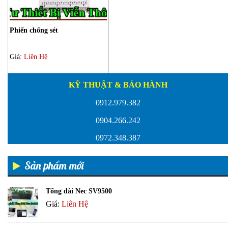
Phiến chống sét
Giá:
Liên Hệ
KỸ THUẬT & BẢO HÀNH
0912.979.382
0904.266.242
0972.348.387
Sản phẩm mới
Tổng đài Nec SV9500
Giá:
Liên Hệ