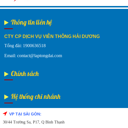
Thông tin liên hệ
CTY CP DỊCH VỤ VIỄN THÔNG HẢI DƯƠNG
Tổng đài: 1900636518
Email: contact@laptongdai.com
Chính sách
Hệ thống chi nhánh
VP TẠI SÀI GÒN:
Fanpage Facebook
30/44 Trường Sa, P17, Q Bình Thạnh