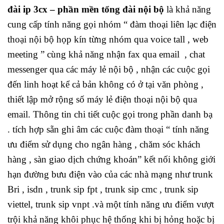
đài ip 3cx – phần mền tổng đài nội bộ
là khả năng
cung cấp tính năng gọi nhóm “ đàm thoại liên lạc điện
thoại nội bộ họp kín từng nhóm qua voice tall , web
meeting ” cùng khả năng nhận fax qua email , chat
messenger qua các máy lẻ nội bộ , nhận các cuộc gọi
đến linh hoạt kể cả bản không có ở tại văn phòng ,
thiết lập mở rộng số máy lẻ điện thoại nội bộ qua
email. Thông tin chi tiết cuộc gọi trong phần danh bạ
. tích hợp sẵn ghi âm các cuộc đàm thoại “ tính năng
ưu điểm sử dụng cho ngân hàng , chăm sóc khách
hàng , sàn giao dịch chứng khoán” kết nối không giới
hạn đường bưu điện vào của các nhà mạng như trunk
Bri , isdn , trunk sip fpt , trunk sip cmc , trunk sip
viettel, trunk sip vnpt .và một tính năng ưu điểm vượt
trội khả năng khôi phục hệ thống khi bị hỏng hoặc bị