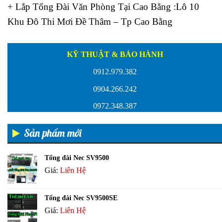
+ Lắp Tổng Đài Văn Phòng Tại Cao Bằng :Lô 10
Khu Đô Thi Mơi Đề Thâm – Tp Cao Bằng
KỸ THUẬT & BẢO HÀNH
0912.979.382
0904.266.242
0972.348.387
Sản phẩm mới
Tổng đài Nec SV9500
Giá:
Liên Hệ
Tổng đài Nec SV9500SE
Giá:
Liên Hệ