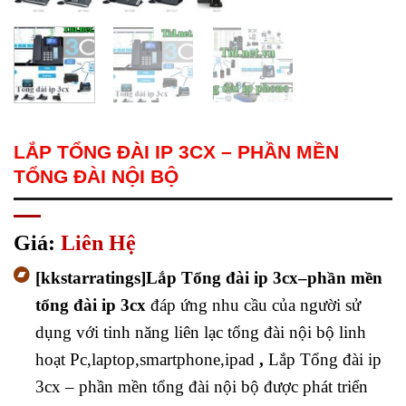
LẮP TỔNG ĐÀI IP 3CX – PHẦN MỀN
TỔNG ĐÀI NỘI BỘ
Giá:
Liên Hệ
[kkstarratings]Lắp Tổng đài ip 3cx–phần mền
tổng đài ip 3cx
đáp ứng nhu cầu của người sử
dụng với tinh năng liên lạc tổng đài nội bộ linh
hoạt Pc,laptop,smartphone,ipad
,
Lắp Tổng đài ip
3cx – phần mền tổng đài nội bộ được phát triển