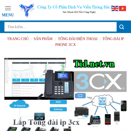
Skip
to
content
TRANG CHỦ
SẢN PHẨM
TỔNG ĐÀI ĐIỆN THOẠI
TỔNG ĐÀI IP
/
/
/
PHONE 3CX