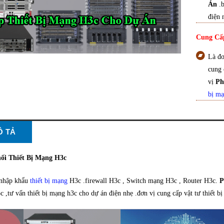
Án
.
điện 
Cung Cấp
Là đơ
cung 
vị
Ph
bị mạ
Ô TẢ
ối Thiết Bị Mạng H3c
 nhập khẩu
thiết bị mạng
H3c .firewall H3c , Switch mạng H3c , Router H3c.
P
 ,tư vấn thiết bị mạng h3c cho dự án điện nhẹ .đơn vị cung cấp vật tư thiết b