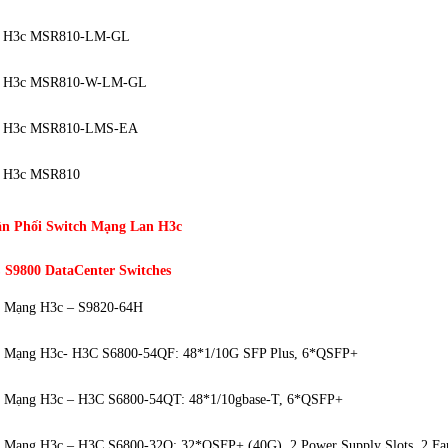
r H3c MSR810-LM-GL
er H3c MSR810-W-LM-GL
r H3c MSR810-LMS-EA
r H3c MSR810
n Phối Switch Mạng Lan H3c
 S9800 DataCenter Switches
h Mạng H3c – S9820-64H
h Mạng H3c- H3C S6800-54QF: 48*1/10G SFP Plus, 6*QSFP+
h Mạng H3c – H3C S6800-54QT: 48*1/10gbase-T, 6*QSFP+
 Mạng H3c – H3C S6800-32Q: 32*QSFP+ (40G), 2 Power Supply Slots, 2 Fan