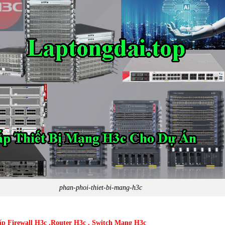
phan-phoi-thiet-bi-mang-h3c
p Firewall H3c ,Router H3c , Switch Mạng H3c