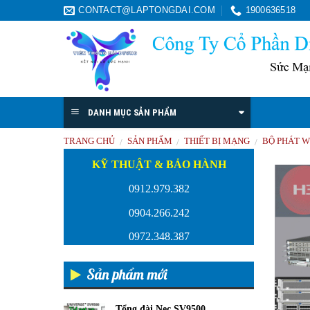
Skip
CONTACT@LAPTONGDAI.COM
1900636518
to
content
DANH MỤC SẢN PHẨM
TRANG CHỦ
SẢN PHẨM
THIẾT BỊ MẠNG
BỘ PHÁT W
/
/
/
KỸ THUẬT & BẢO HÀNH
0912.979.382
0904.266.242
0972.348.387
Sản phẩm mới
Tổng đài Nec SV9500