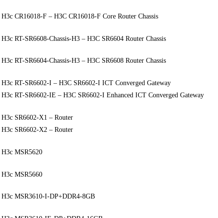
r H3c CR16018-F – H3C CR16018-F Core Router Chassis
r H3c RT-SR6608-Chassis-H3 – H3C SR6604 Router Chassis
r H3c RT-SR6604-Chassis-H3 – H3C SR6608 Router Chassis
r H3c RT-SR6602-I – H3C SR6602-I ICT Converged Gateway
r H3c RT-SR6602-IE – H3C SR6602-I Enhanced ICT Converged Gateway
r H3c SR6602-X1 – Router
r H3c SR6602-X2 – Router
r H3c MSR5620
r H3c MSR5660
r H3c MSR3610-I-DP+DDR4-8GB