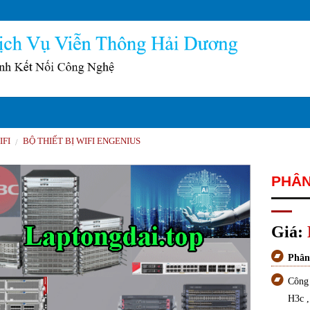
IFI
BỘ THIẾT BỊ WIFI ENGENIUS
/
PHÂN
Giá:
Phân
Công
H3c ,