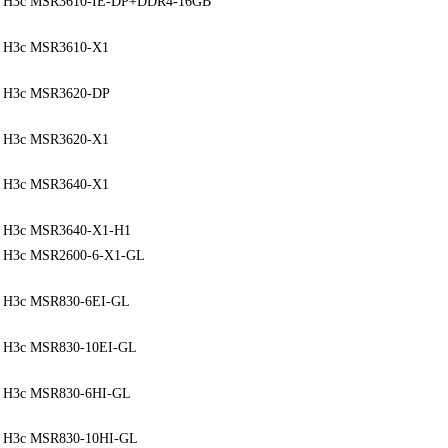
r H3c MSR3610-IE-DP+DDR4-16GB
r H3c MSR3610-X1
r H3c MSR3620-DP
r H3c MSR3620-X1
r H3c MSR3640-X1
r H3c MSR3640-X1-H1
r H3c MSR2600-6-X1-GL
r H3c MSR830-6EI-GL
r H3c MSR830-10EI-GL
r H3c MSR830-6HI-GL
r H3c MSR830-10HI-GL