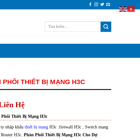
 PHỐI THIẾT BỊ MẠNG H3C
Liên Hệ
 Phối Thiết Bị Mạng H3c
 ty nhập khẩu
thiết bị mạng
H3c .firewall H3c , Switch mạng
 Router H3c.
Phân Phối Thiết Bị Mạng H3c Cho Dự