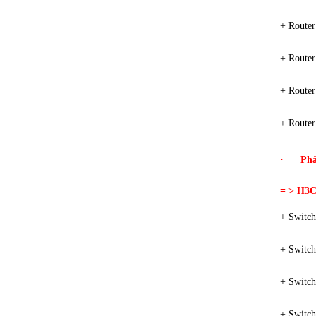
+ Route
+ Rout
+ Route
+ Route
·
Phâ
= >
H3C
+ Switc
+ Switc
+ Switc
+ Switch