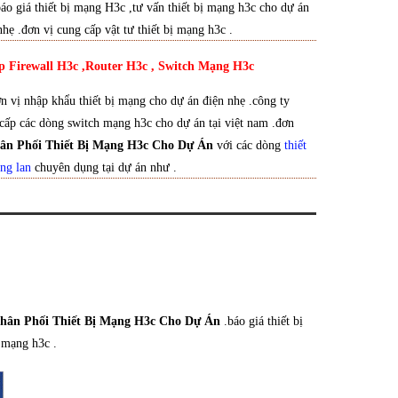
báo giá thiết bị mạng H3c ,tư vấn thiết bị mạng h3c cho dự án
nhẹ .đơn vị cung cấp vật tư thiết bị mạng h3c .
 Firewall H3c ,Router H3c , Switch Mạng H3c
n vị nhập khẩu thiết bị mạng cho dự án điện nhẹ .công ty
cấp các dòng switch mạng h3c cho dự án tại việt nam .đơn
ân Phối Thiết Bị Mạng H3c Cho Dự Án
với các dòng
thiết
ng lan
chuyên dụng tại dự án như .
hân Phối Thiết Bị Mạng H3c Cho Dự Án
.báo giá thiết bị
ị mạng h3c .