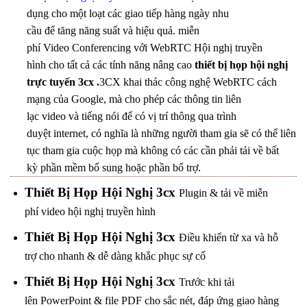
dụng cho một loạt các giao tiếp hàng ngày nhu
cầu để tăng năng suất và hiệu quả. miễn
phí Video Conferencing với WebRTC Hội nghị truyền
hình cho tất cả các tính năng nâng cao
thiết bị họp hội nghị
trực tuyến 3cx .
3CX khai thác công nghệ WebRTC cách
mạng của Google, mà cho phép các thông tin liên
lạc video và tiếng nói để có vị trí thông qua trình
duyệt internet, có nghĩa là những người tham gia sẽ có thể liên
tục tham gia cuộc họp mà không có các cần phải tải về bất
kỳ phần mềm bổ sung hoặc phần bổ trợ.
Thiết Bị Họp Hội Nghị 3cx
Plugin & tải về miễn
phí video hội nghị truyền hình
Thiết Bị Họp Hội Nghị 3cx
Điều khiển từ xa và hỗ
trợ cho nhanh & dễ dàng khắc phục sự cố
Thiết Bị Họp Hội Nghị 3cx
Trước khi tải
lên PowerPoint & file PDF cho sắc nét, đáp ứng giao hàng