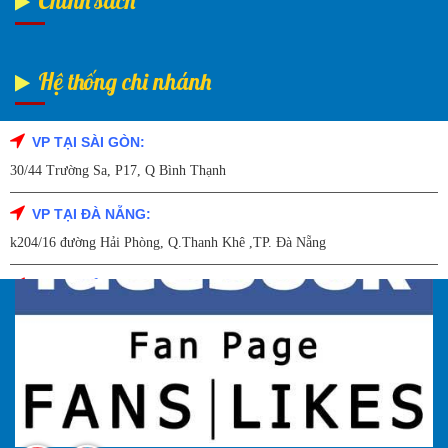
Chính sách
Hệ thống chi nhánh
VP TẠI SÀI GÒN:
Fanpage Facebook
30/44 Trường Sa, P17, Q Bình Thạnh
VP TẠI ĐÀ NẴNG:
k204/16 đường Hải Phòng, Q.Thanh Khê ,TP. Đà Nẵng
VP TẠI HẢI DƯƠNG:
Số 9/14 – P.Tứ Thông – TP Hải Dương
VP TẠI HẢI PHÒNG:
227 Đường Hải Triều , P. Quán Toan , Q. Hồng Bàng , Tp Hải Phòng
VP TẠI HÀ NỘI