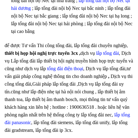
tổng đài nội bộ Nec tại nha trang ;
lắp tổng đài nội bộ Nec tại
hải dương
; lắp tổng đài nội bộ Nec tại bắc ninh ; lắp tổng đài
nội bộ Nec tại bắc giang ; lắp tổng đài nội bộ Nec tại hạ long ;
lắp tổng đài nội bộ Nec tại hải phòng ; lắp tổng đài nội bộ Nec
tại cao bằng
để được Tư vấn Thi công tổng đài, lắp tổng đài chuyên nghiệp,
thiết bị họp hội nghị trực tuyến 3cx
,
dịch vụ
lắp tổng đài
, Dịch
vụ Lắp tổng đài lắp thiết bị hội nghị truyền hình họp trực tuyến và
cũng như dịch vụ lắp
tổng đài điện thoại
, Dịch vụ lắp tổng đài,tư
vấn giải pháp công nghệ thông tin cho doanh nghiệp
,
Dịch vụ thi
công tổng đài,Giải pháp lắp tổng đài ,Dịch vụ lắp tổng đài uy
tín.cũng như lắp điện nhẹ tại hà nội nói chung , lắp thiết bị âm
thanh toa, lắp thiết bị âm thanh bosch, mọi thông tin tư vấn quý
khách hàng xin liên hệ ; hotline : 1900636518 . hoặc liên hệ văn
phòng ngân nhất trên hệ thống công ty lắp tổng đài nec,
lắp tổng
đài panasonic
, lắp tổng đài siemens, lắp tổng đài unify, lắp tổng
đài gradstream, lắp tổng đài ip 3cx.