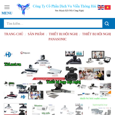
Skip
to
content
TRANG CHỦ
SẢN PHẨM
THIẾT BỊ HỘI NGHỊ
THIẾT BỊ HỘI NGHỊ
/
/
/
PANASONIC