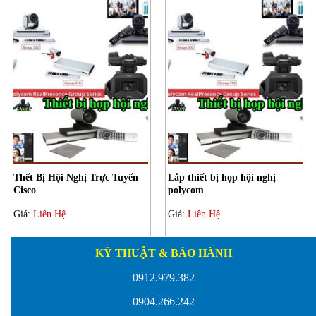
Thết Bị Hội Nghị Trực Tuyến
Lắp thiết bị họp hội nghị
Cisco
polycom
Giá:
Liên Hệ
Giá:
Liên Hệ
KỸ THUẬT & BẢO HÀNH
0912.979.382
0904.266.242