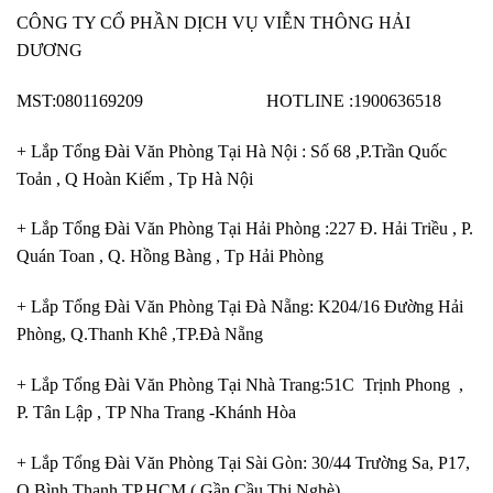
CÔNG TY CỔ PHẦN DỊCH VỤ VIỄN THÔNG HẢI
DƯƠNG
MST:0801169209 HOTLINE :1900636518
+ Lắp Tổng Đài Văn Phòng Tại Hà Nội : Số 68 ,P.Trần Quốc
Toản , Q Hoàn Kiếm , Tp Hà Nội
+ Lắp Tổng Đài Văn Phòng Tại Hải Phòng :227 Đ. Hải Triều , P.
Quán Toan , Q. Hồng Bàng , Tp Hải Phòng
+ Lắp Tổng Đài Văn Phòng Tại Đà Nẵng: K204/16 Đường Hải
Phòng, Q.Thanh Khê ,TP.Đà Nẵng
+ Lắp Tổng Đài Văn Phòng Tại Nhà Trang:51C Trịnh Phong ,
P. Tân Lập , TP Nha Trang -Khánh Hòa
+ Lắp Tổng Đài Văn Phòng Tại Sài Gòn: 30/44 Trường Sa, P17,
Q Bình Thạnh,TP.HCM ( Gần Cầu Thị Nghè)