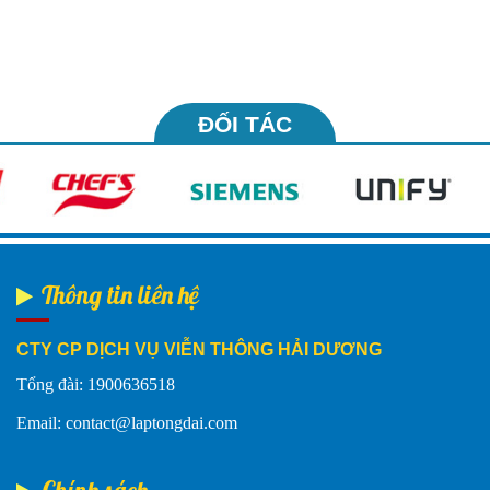
ĐỐI TÁC
Thông tin liên hệ
CTY CP DỊCH VỤ VIỄN THÔNG HẢI DƯƠNG
Tổng đài: 1900636518
Email: contact@laptongdai.com