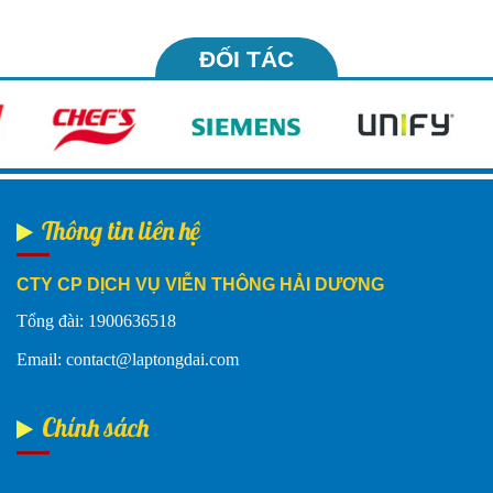
ĐỐI TÁC
Thông tin liên hệ
CTY CP DỊCH VỤ VIỄN THÔNG HẢI DƯƠNG
Tổng đài: 1900636518
Email: contact@laptongdai.com
Chính sách