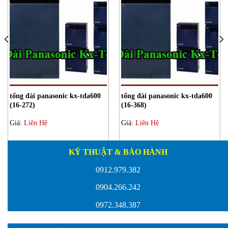
tổng đài panasonic kx-tda600
tổng đài panasonic kx-tda600
(16-272)
(16-368)
Giá:
Liên Hệ
Giá:
Liên Hệ
KỸ THUẬT & BẢO HÀNH
0912.979.382
0904.266.242
0972.348.387