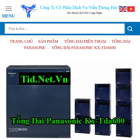
Skip
to
content
TRANG CHỦ
SẢN PHẨM
TỔNG ĐÀI ĐIỆN THOẠI
TỔNG ĐÀI
/
/
/
PANASONIC
TỔNG ĐÀI PANASONIC KX-TDA600
/