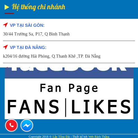
Hệ thống chi nhánh
VP TẠI SÀI GÒN:
Fanpage Facebook
30/44 Trường Sa, P17, Q Bình Thạnh
VP TẠI ĐÀ NẴNG:
k204/16 đường Hải Phòng, Q.Thanh Khê ,TP. Đà Nẵng
VP TẠI HẢI DƯƠNG:
Số 9/14 – P.Tứ Thông – TP Hải Dương
VP TẠI HẢI PHÒNG:
227 Đường Hải Triều , P. Quán Toan , Q. Hồng Bàng , Tp Hải Phòng
VP TẠI HÀ NỘI
27A Trần Hưng đạo – Q.Hoàn Kiếm – TP Hà Nội
VP TẠI BẮC NINH
Copyright 2018 ©
Lắp Tổng Đài
| Thiết kế bởi
Web Bách Thắng