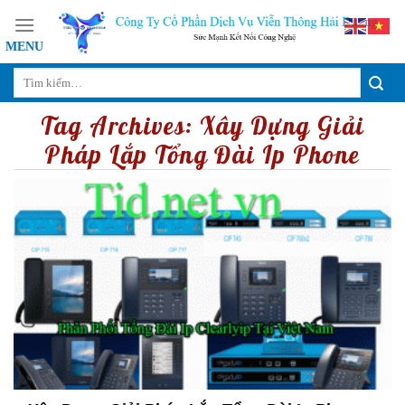
Skip
to
content
Tag Archives:
Xây Dựng Giải
Pháp Lắp Tổng Đài Ip Phone