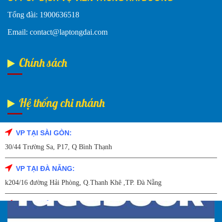
Tổng đài: 1900636518
Email: contact@laptongdai.com
Chính sách
Hệ thống chi nhánh
VP TẠI SÀI GÒN:
Fanpage Facebook
30/44 Trường Sa, P17, Q Bình Thạnh
VP TẠI ĐÀ NẴNG:
k204/16 đường Hải Phòng, Q.Thanh Khê ,TP. Đà Nẵng
VP TẠI HẢI DƯƠNG:
Số 9/14 – P.Tứ Thông – TP Hải Dương