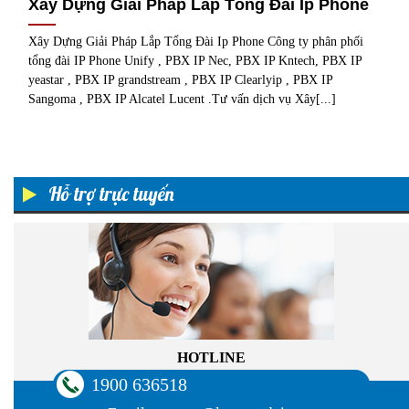
Xây Dựng Giải Pháp Lắp Tổng Đài Ip Phone
Xây Dựng Giải Pháp Lắp Tổng Đài Ip Phone Công ty phân phối
tổng đài IP Phone Unify , PBX IP Nec, PBX IP Kntech, PBX IP
yeastar , PBX IP grandstream , PBX IP Clearlyip , PBX IP
Sangoma , PBX IP Alcatel Lucent .Tư vấn dịch vụ Xây[...]
Hỗ trợ trực tuyến
HOTLINE
1900 636518