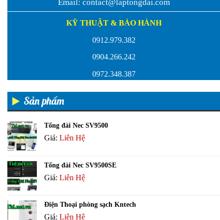
Email:
contact@laptongdai.com
KỸ THUẬT & BẢO HÀNH
0912.979.382
0904.266.242
0972.348.387
Sản phẩm
Tổng đài Nec SV9500
Giá:
Liên Hệ
Tổng đài Nec SV9500SE
Giá:
Liên Hệ
Điện Thoại phòng sạch Kntech
Giá:
Liên Hệ