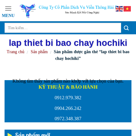
Skip
to
content
lap thiet bi bao chay hochiki
Trang chủ
Sản phẩm
Sản phẩm được gắn thẻ “lap thiet bi bao
/
/
chay hochiki”
Không tìm thấy sản phẩm nào khớp với lựa chọn của bạn.
KỸ THUẬT & BẢO HÀNH
0912.979.382
0904.266.242
0972.348.387
Sản phẩm mới