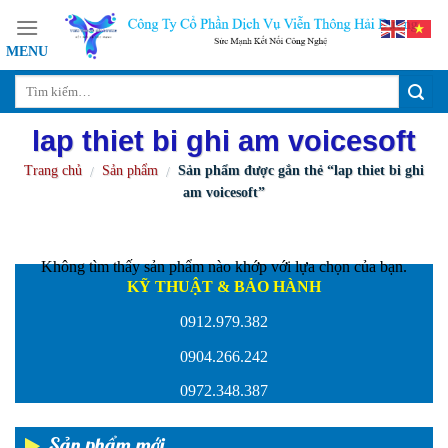
Skip
to
content
lap thiet bi ghi am voicesoft
Trang chủ
Sản phẩm
Sản phẩm được gắn thẻ “lap thiet bi ghi
/
/
am voicesoft”
Không tìm thấy sản phẩm nào khớp với lựa chọn của bạn.
KỸ THUẬT & BẢO HÀNH
0912.979.382
0904.266.242
0972.348.387
Sản phẩm mới