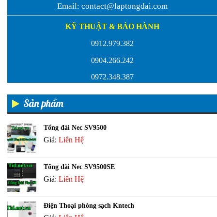
Email:
contact@laptongdai.com
KỸ THUẬT & BẢO HÀNH
0912.979.382
0904.266.242
0972.348.387
Sản phẩm
Tổng đài Nec SV9500
Giá:
Liên Hệ
Tổng đài Nec SV9500SE
Giá:
Liên Hệ
Điện Thoại phòng sạch Kntech