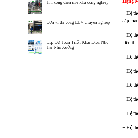
Hạng M
Thi công điện nhẹ khu công nghiệp
+ Hệ t
cáp mạn
Đơn vị thi công ELV chuyên nghiệp
+ Hệ th
hiển thị.
Lập Dự Toán Triển Khai Điện Nhẹ
Tại Nhà Xưởng
+ Hệ th
+ Hệ th
+ Hệ th
+ Hệ th
+ Hệ th
+ Hệ th