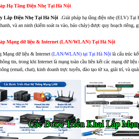
háp Hạ Tầng Điện Nhẹ Tại Hà Nội
y Lắp Điện Nhẹ Tại Hà Nội
.Giải pháp hạ tầng điện nhẹ (ELV) Tại
thanh, và an ninh (kiểm soát ra vào, báo cháy) được quy hoạch riêng, g
háp Mạng dữ liệu & Internet (LAN/WLAN) Tại Hà Nội
 Mạng dữ liệu & Internet
(LAN/WLAN) tại Tại Hà Nội
là cấu trúc kế
thông tin, trong khi Internet là mạng toàn cầu liên kết các mạng dữ liệ
hông (email, chat), kinh doanh trực tuyến, đào tạo từ xa, giải trí, và qu