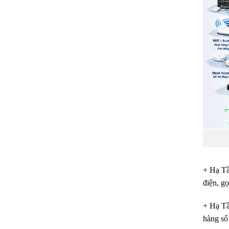
+ Hạ Tầ
điện, g
+ Hạ Tầ
hàng số 