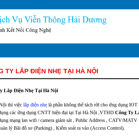
 TY LẮP ĐIỆN NHẸ TẠI HÀ NỘI
y Lắp Điện Nhẹ Tại Hà Nội
Nội thì việc
lắp điện nhẹ
là phần không thể tách rời cho ứng dụng IOT 
 dụng các ứng dụng CNTT hiện đại tại Tại Hà Nội ,VTHD
Công Ty L
dụng mạng lan wifi / camera giám sát , Public Address , CATV/MATV 
Quản lý Bãi đỗ xe (Parking) , Kiểm soát ra vào (Access Control).