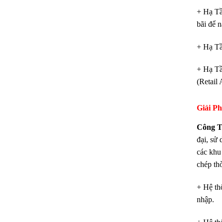
+ Hạ Tầ
bãi để 
+ Hạ Tầ
+ Hạ Tầ
(Retail 
Giải Ph
Công T
đại, sử
các khu
chép thờ
+ Hệ th
nhập.