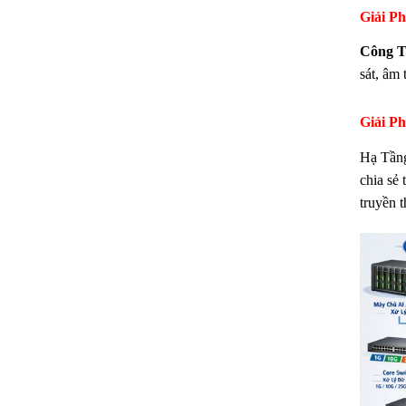
Giải P
Công T
sát, âm 
Giải P
Hạ Tầng
chia sẻ 
truyền t