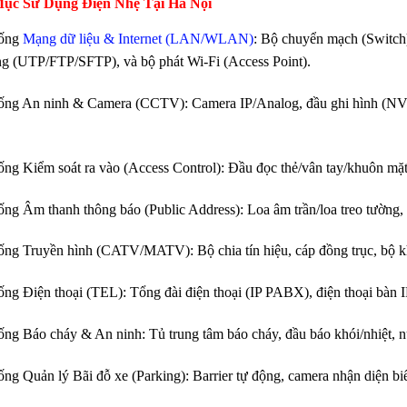
ục Sử Dụng Điện Nhẹ Tại Hà Nội
hống
Mạng dữ liệu & Internet (LAN/WLAN)
: Bộ chuyển mạch (Switch),
g (UTP/FTP/SFTP), và bộ phát Wi-Fi (Access Point).
ống An ninh & Camera (CCTV): Camera IP/Analog, đầu ghi hình (NV
ống Kiểm soát ra vào (Access Control): Đầu đọc thẻ/vân tay/khuôn mặt, 
ống Âm thanh thông báo (Public Address): Loa âm trần/loa treo tường,
ống Truyền hình (CATV/MATV): Bộ chia tín hiệu, cáp đồng trục, bộ kh
ống Điện thoại (TEL): Tổng đài điện thoại (IP PABX), điện thoại bàn I
ống Báo cháy & An ninh: Tủ trung tâm báo cháy, đầu báo khói/nhiệt, n
ống Quản lý Bãi đỗ xe (Parking): Barrier tự động, camera nhận diện b