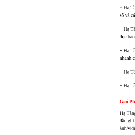
+ Hạ Tầ
số và c
+ Hạ Tầ
đọc báo
+ Hạ Tầ
nhanh 
+ Hạ Tầ
+ Hạ Tầ
Giải P
Hạ Tần
đầu ghi
ảnh/vide