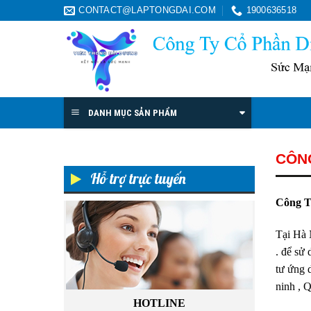
Skip
CONTACT@LAPTONGDAI.COM
1900636518
to
content
DANH MỤC SẢN PHẨM
CÔNG
Hỗ trợ trực tuyến
Công T
Tại Hà 
. để sử
tư ứng 
ninh , 
HOTLINE