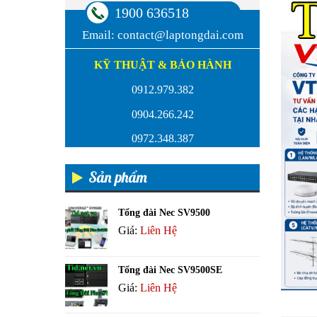
1900 636518
Email:
contact@laptongdai.com
KỸ THUẬT & BẢO HÀNH
0912.979.382
0904.266.242
0972.348.387
Sản phẩm
Tổng đài Nec SV9500
Giá:
Liên Hệ
Tổng đài Nec SV9500SE
Giá:
Liên Hệ