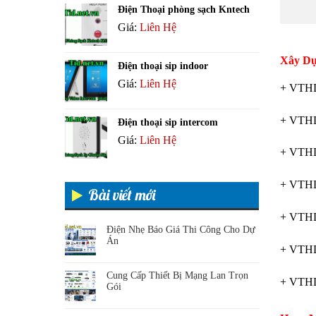
Điện Thoại phòng sạch Kntech
Giá:
Liên Hệ
Xây Dự
Điện thoại sip indoor
Giá:
Liên Hệ
+ VTHD
+ VTHD
Điện thoại sip intercom
Giá:
Liên Hệ
+ VT
+ VTHD
Bài viết mới
+ VTHD
Điện Nhẹ Báo Giá Thi Công Cho Dự
Án
+ VTHD
Cung Cấp Thiết Bị Mạng Lan Trọn
+ VTHD
Gói