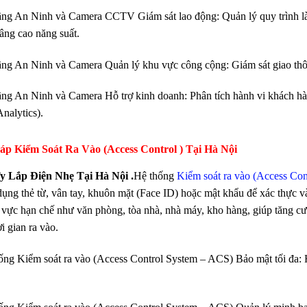
ng An Ninh và Camera CCTV Giám sát lao động: Quản lý quy trình làm
nâng cao năng suất.
ng An Ninh và Camera Quản lý khu vực công cộng: Giám sát giao thông
ng An Ninh và Camera Hỗ trợ kinh doanh: Phân tích hành vi khách hà
Analytics).
áp Kiểm Soát Ra Vào (Access Control ) Tại Hà Nội
y Lắp Điện Nhẹ Tại Hà Nội .
Hệ thống
Kiểm soát ra vào (Access Con
 dụng thẻ từ, vân tay, khuôn mặt (Face ID) hoặc mật khẩu để xác thực v
 vực hạn chế như văn phòng, tòa nhà, nhà máy, kho hàng, giúp tăng cư
i gian ra vào.
ống Kiểm soát ra vào (Access Control System – ACS) Bảo mật tối đa: H