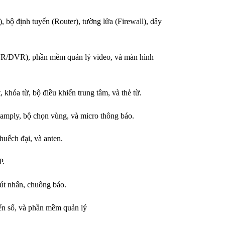
 bộ định tuyến (Router), tường lửa (Firewall), dây
R/DVR), phần mềm quản lý video, và màn hình
khóa từ, bộ điều khiển trung tâm, và thẻ từ.
 amply, bộ chọn vùng, và micro thông báo.
uếch đại, và anten.
P.
út nhấn, chuông báo.
iển số, và phần mềm quản lý