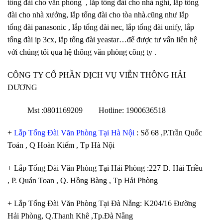
tổng đài cho văn phòng , lắp tổng đài cho nhà nghỉ, lắp tổng
đài cho nhà xưởng, lắp tổng đài cho tòa nhà.cũng như lắp
tổng đài panasonic , lắp tổng đài nec, lắp tổng đài unify, lắp
tổng đài ip 3cx, lắp tổng đài yeastar…để được tư vấn liên hệ
với chúng tôi qua hệ thông văn phòng công ty .
CÔNG TY CỔ PHẦN DỊCH VỤ VIỄN THÔNG HẢI
DƯƠNG
Mst :0801169209 Hotline: 1900636518
+
Lắp Tổng Đài Văn Phòng Tại Hà Nội
: Số 68 ,P.Trần Quốc
Toản , Q Hoàn Kiếm , Tp Hà Nội
+ Lắp Tổng Đài Văn Phòng Tại Hải Phòng :227 Đ. Hải Triều
, P. Quán Toan , Q. Hồng Bàng , Tp Hải Phòng
+ Lắp Tổng Đài Văn Phòng Tại Đà Nẵng: K204/16 Đường
Hải Phòng, Q.Thanh Khê ,Tp.Đà Nẵng