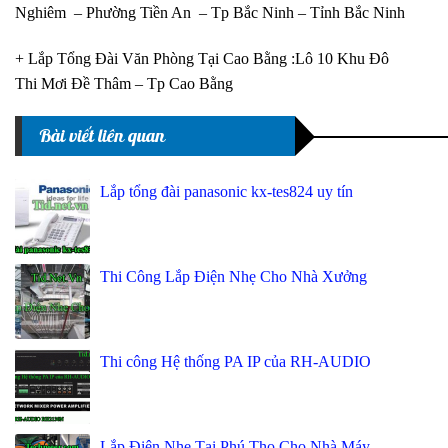
Nghiêm – Phường Tiền An – Tp Bắc Ninh – Tỉnh Bắc Ninh
+ Lắp Tổng Đài Văn Phòng Tại Cao Bằng :Lô 10 Khu Đô
Thi Mơi Đề Thâm – Tp Cao Bằng
Bài viết liên quan
Lắp tổng đài panasonic kx-tes824 uy tín
Thi Công Lắp Điện Nhẹ Cho Nhà Xưởng
Thi công Hệ thống PA IP của RH-AUDIO
Lắp Điện Nhẹ Tại Phú Thọ Cho Nhà Máy