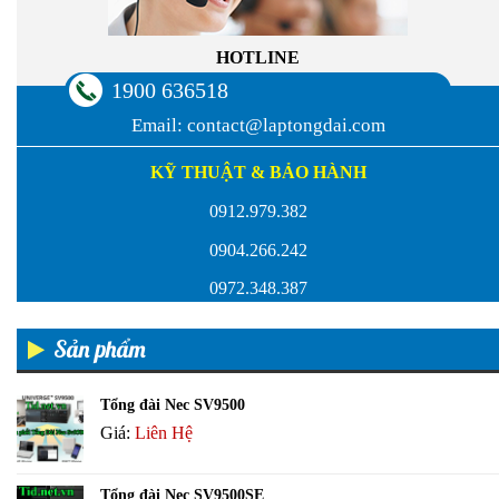
HOTLINE
1900 636518
Email:
contact@laptongdai.com
KỸ THUẬT & BẢO HÀNH
0912.979.382
0904.266.242
0972.348.387
Sản phẩm
Tổng đài Nec SV9500
Giá:
Liên Hệ
Tổng đài Nec SV9500SE