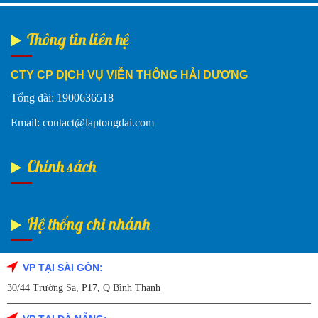
Thông tin liên hệ
CTY CP DỊCH VỤ VIỄN THÔNG HẢI DƯƠNG
Tổng đài: 1900636518
Email: contact@laptongdai.com
Chính sách
Hệ thống chi nhánh
VP TẠI SÀI GÒN:
Fanpage Facebook
30/44 Trường Sa, P17, Q Bình Thạnh