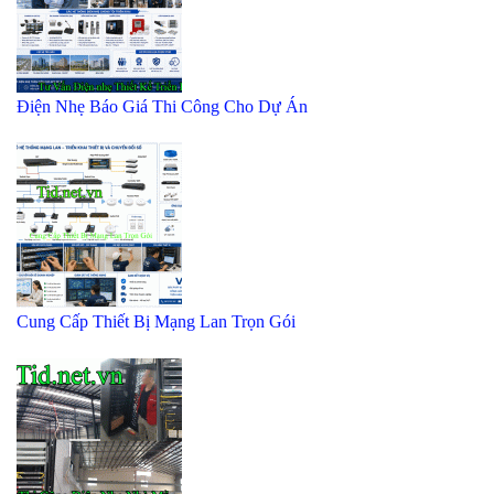
Điện Nhẹ Báo Giá Thi Công Cho Dự Án
Cung Cấp Thiết Bị Mạng Lan Trọn Gói