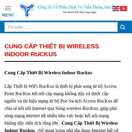
Skip
to
content
CUNG CẤP THIẾT BỊ WIRELESS
INDOOR RUCKUS
Cung Cấp Thiết Bị Wireless Indoor Ruckus
Lắp Thiết bị WiFi RucKus là thiết bị phát song từ bộ Access
Point RucKus kết nối cáp mạng không dây và được cấp
nguồn và tín hiệu mạng từ bộ Poe Switch Access RucKus để
chia sẻ kết nối Internet qua Sóng wireless RucKus, giúp phủ
sóng mạng internet tới nhiều khu vực hoặc kết nối mạng
không dây diện tích rộng lớn .
Cung Cấp Thiết Bị Wireless
Indoor Ruckus ,
Sử dụng trong nhà tận dụng Internet bất cứ