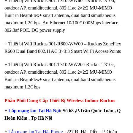
+ Thiết bị Wifi Ruckus 901-T310-WW40 – RuckusT310d,
outdoor AP, omnidirectional, 802.11ac 2×2:2 MU-MIMO
Built-in BeamFlex+ smart antenna, dual-band simultaneous
maximum 1.2Gbps. An Ethernet 10/100/1000Mbps interface,
802.3af POE, DC power supply
+ Thiết bị Wifi Ruckus 901-R600-WW00 – Ruckus ZoneFlex
R600 Dual-Band 802.11AC 3×3:3 Smart Wi-Fi Access Points
+ Thiết bị Wifi Ruckus 901-T310-WW20 : Ruckus T310c,
outdoor AP, omnidirectional, 802.11ac 2×2:2 MU-MIMO
Built-in BeamFlex+ smart antenna, dual-band simultaneous
maximum 1.2Gbps
Phân Phối Cung Cấp Thiết Bị Wireless Indoor Ruckus
+
Lắp mạng lan Tại Hà Nội
: Số 68 ,P.Trần Quốc Toản , Q
Hoàn Kiếm , Tp Hà Nội
+
Lắp mạng lan Tại Hải Phòng
.:227 Đ. Hải Triều , P. Quán