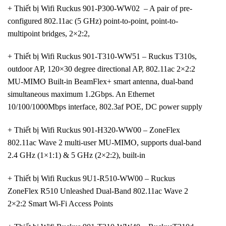
+ Thiết bị Wifi Ruckus 901-P300-WW02 – A pair of pre-
configured 802.11ac (5 GHz) point-to-point, point-to-
multipoint bridges, 2×2:2,
+ Thiết bị Wifi Ruckus 901-T310-WW51 – Ruckus T310s,
outdoor AP, 120×30 degree directional AP, 802.11ac 2×2:2
MU-MIMO Built-in BeamFlex+ smart antenna, dual-band
simultaneous maximum 1.2Gbps. An Ethernet
10/100/1000Mbps interface, 802.3af POE, DC power supply
+ Thiết bị Wifi Ruckus 901-H320-WW00 – ZoneFlex
802.11ac Wave 2 multi-user MU-MIMO, supports dual-band
2.4 GHz (1×1:1) & 5 GHz (2×2:2), built-in
+ Thiết bị Wifi Ruckus 9U1-R510-WW00 – Ruckus
ZoneFlex R510 Unleashed Dual-Band 802.11ac Wave 2
2×2:2 Smart Wi-Fi Access Points