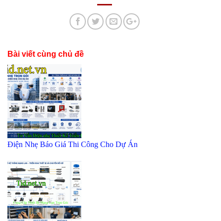
Bài viết cùng chủ đề
Điện Nhẹ Báo Giá Thi Công Cho Dự Án