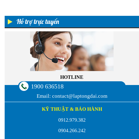
Hỗ trợ trực tuyến
HOTLINE
1900 636518
Email:
contact@laptongdai.com
KỸ THUẬT & BẢO HÀNH
0912.979.382
0904.266.242