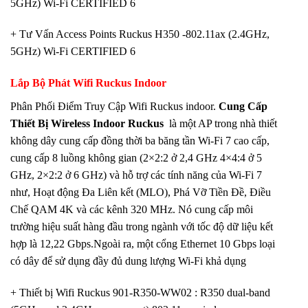
5GHz) Wi-Fi CERTIFIED 6
+ Tư Vấn Access Points Ruckus H350 -802.11ax (2.4GHz,
5GHz) Wi-Fi CERTIFIED 6
Lắp Bộ Phát Wifi Ruckus Indoor
Phân Phối Điểm Truy Cập Wifi Ruckus indoor.
Cung Cấp
Thiết Bị Wireless Indoor Ruckus
là một AP trong nhà thiết
không dây cung cấp đồng thời ba băng tần Wi-Fi 7 cao cấp,
cung cấp 8 luồng không gian (2×2:2 ở 2,4 GHz 4×4:4 ở 5
GHz, 2×2:2 ở 6 GHz) và hỗ trợ các tính năng của Wi-Fi 7
như, Hoạt động Đa Liên kết (MLO), Phá Vỡ Tiền Đề, Điều
Chế QAM 4K và các kênh 320 MHz. Nó cung cấp môi
trường hiệu suất hàng đầu trong ngành với tốc độ dữ liệu kết
hợp là 12,22 Gbps.Ngoài ra, một cổng Ethernet 10 Gbps loại
có dây để sử dụng đầy đủ dung lượng Wi-Fi khả dụng
+ Thiết bị Wifi Ruckus 901-R350-WW02 : R350 dual-band