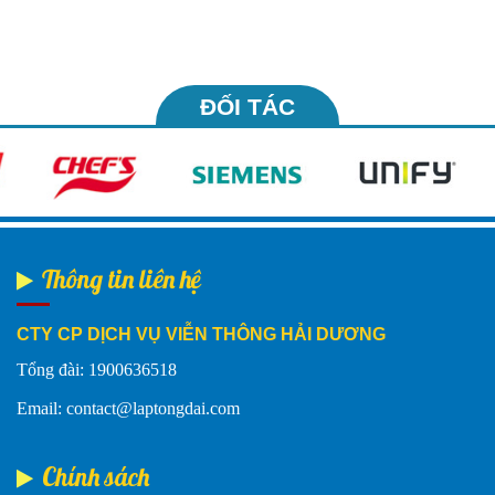
ĐỐI TÁC
Thông tin liên hệ
CTY CP DỊCH VỤ VIỄN THÔNG HẢI DƯƠNG
Tổng đài: 1900636518
Email: contact@laptongdai.com
Chính sách