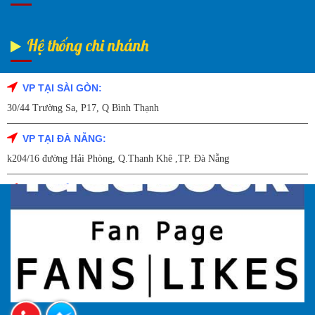
Hệ thống chi nhánh
VP TẠI SÀI GÒN:
Fanpage Facebook
30/44 Trường Sa, P17, Q Bình Thạnh
VP TẠI ĐÀ NẴNG:
k204/16 đường Hải Phòng, Q.Thanh Khê ,TP. Đà Nẵng
VP TẠI HẢI DƯƠNG:
Số 9/14 – P.Tứ Thông – TP Hải Dương
VP TẠI HẢI PHÒNG:
227 Đường Hải Triều , P. Quán Toan , Q. Hồng Bàng , Tp Hải Phòng
VP TẠI HÀ NỘI
27A Trần Hưng đạo – Q.Hoàn Kiếm – TP Hà Nội