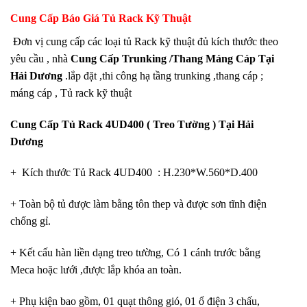
Cung Cấp Báo Giá Tủ Rack Kỹ Thuật
Đơn vị cung cấp các loại tủ Rack kỹ thuật đủ kích thước theo
yêu cầu , nhà
Cung Cấp Trunking /Thang Máng Cáp Tại
Hải Dương
.lắp đặt ,thi công hạ tầng trunking ,thang cáp ;
máng cáp , Tủ rack kỹ thuật
Cung Cấp Tủ Rack 4UD400 ( Treo Tường ) Tại Hải
Dương
+ Kích thước Tủ Rack 4UD400 : H.230*W.560*D.400
+ Toàn bộ tủ được làm bằng tôn thep và được sơn tĩnh điện
chống gỉ.
+ Kết cấu hàn liền dạng treo tường, Có 1 cánh trước bằng
Meca hoặc lưới ,được lắp khóa an toàn.
+ Phụ kiện bao gồm, 01 quạt thông gió, 01 ổ điện 3 chấu,