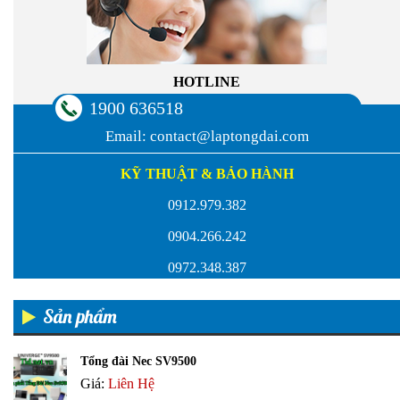
HOTLINE
1900 636518
Email:
contact@laptongdai.com
KỸ THUẬT & BẢO HÀNH
0912.979.382
0904.266.242
0972.348.387
Sản phẩm
Tổng đài Nec SV9500
Giá:
Liên Hệ