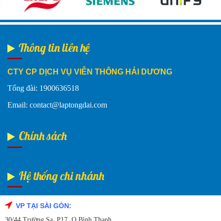
Thông tin liên hệ
CTY CP DỊCH VỤ VIỄN THÔNG HẢI DƯƠNG
Tổng đài: 1900636518
Email: contact@laptongdai.com
Chính sách
Hệ thống chi nhánh
VP TẠI SÀI GÒN:
Fanpage Facebook
30/44 Trường Sa, P17, Q Bình Thạnh