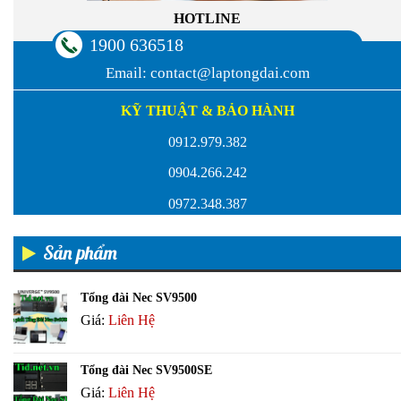
HOTLINE
1900 636518
Email:
contact@laptongdai.com
KỸ THUẬT & BẢO HÀNH
0912.979.382
0904.266.242
0972.348.387
Sản phẩm
Tổng đài Nec SV9500
Giá:
Liên Hệ
Tổng đài Nec SV9500SE
Giá:
Liên Hệ