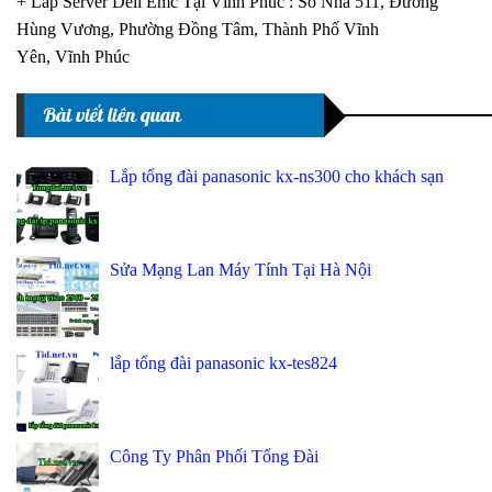
+ Lắp Server Dell Emc Tại Vĩnh Phúc : Số Nhà 511, Đường
Hùng Vương, Phường Đồng Tâm, Thành Phố Vĩnh
Yên, Vĩnh Phúc
Bài viết liên quan
Lắp tổng đài panasonic kx-ns300 cho khách sạn
Sửa Mạng Lan Máy Tính Tại Hà Nội
lắp tổng đài panasonic kx-tes824
Công Ty Phân Phối Tổng Đài