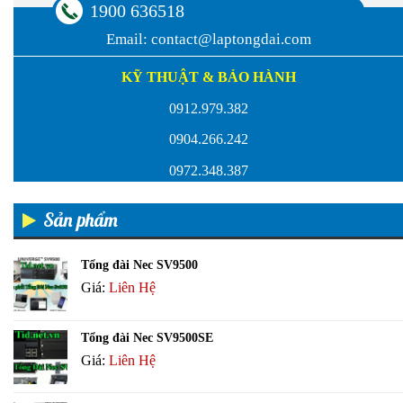
1900 636518
Email:
contact@laptongdai.com
KỸ THUẬT & BẢO HÀNH
0912.979.382
0904.266.242
0972.348.387
Sản phẩm
Tổng đài Nec SV9500
Giá:
Liên Hệ
Tổng đài Nec SV9500SE
Giá:
Liên Hệ