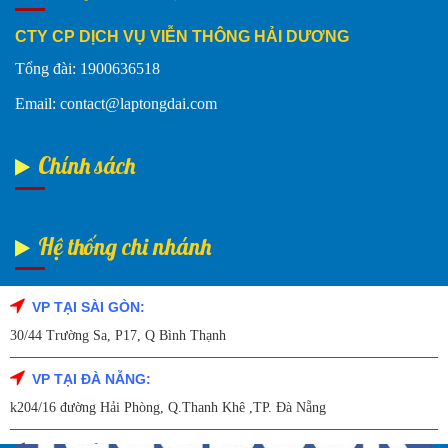
CTY CP DỊCH VỤ VIỄN THÔNG HẢI DƯƠNG
Tổng đài: 1900636518
Email: contact@laptongdai.com
Chính sách
Hệ thống chi nhánh
VP TẠI SÀI GÒN:
Fanpage Facebook
30/44 Trường Sa, P17, Q Bình Thạnh
VP TẠI ĐÀ NẴNG:
k204/16 đường Hải Phòng, Q.Thanh Khê ,TP. Đà Nẵng