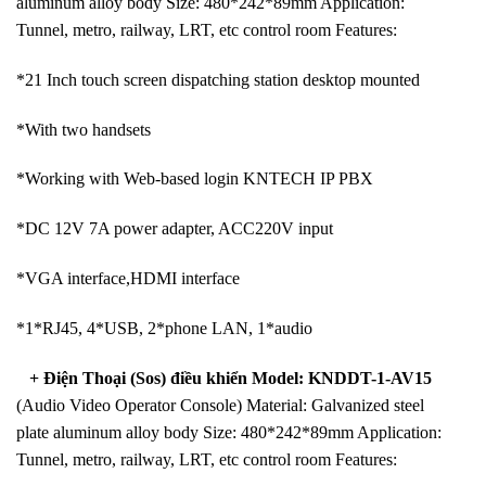
aluminum alloy body Size: 480*242*89mm Application:
Tunnel, metro, railway, LRT, etc control room Features:
*21 Inch touch screen dispatching station desktop mounted
*With two handsets
*Working with Web-based login KNTECH IP PBX
*DC 12V 7A power adapter, ACC220V input
*VGA interface,HDMI interface
*1*RJ45, 4*USB, 2*phone LAN, 1*audio
+ Điện Thoại (Sos) điều khiển Model: KNDDT-1-AV15
(Audio Video Operator Console) Material: Galvanized steel
plate aluminum alloy body Size: 480*242*89mm Application:
Tunnel, metro, railway, LRT, etc control room Features: