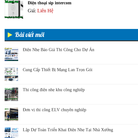
Điện thoại sip intercom
Giá:
Liên Hệ
Bài viết mới
Điện Nhẹ Báo Giá Thi Công Cho Dự Án
Cung Cấp Thiết Bị Mạng Lan Trọn Gói
Thi công điện nhẹ khu công nghiệp
Đơn vị thi công ELV chuyên nghiệp
Lập Dự Toán Triển Khai Điện Nhẹ Tại Nhà Xưởng