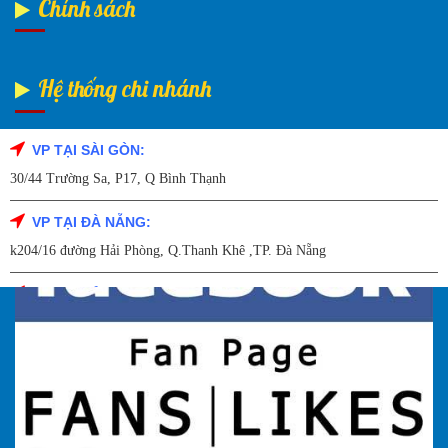
Chính sách
Hệ thống chi nhánh
VP TẠI SÀI GÒN:
Fanpage Facebook
30/44 Trường Sa, P17, Q Bình Thạnh
VP TẠI ĐÀ NẴNG:
k204/16 đường Hải Phòng, Q.Thanh Khê ,TP. Đà Nẵng
VP TẠI HẢI DƯƠNG:
Số 9/14 – P.Tứ Thông – TP Hải Dương
VP TẠI HẢI PHÒNG:
227 Đường Hải Triều , P. Quán Toan , Q. Hồng Bàng , Tp Hải Phòng
VP TẠI HÀ NỘI