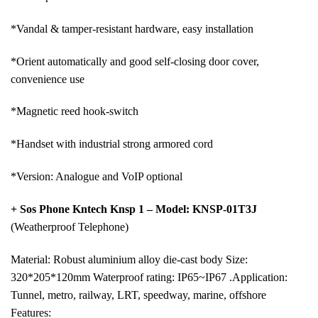
*Vandal & tamper-resistant hardware, easy installation
*Orient automatically and good self-closing door cover,
convenience use
*Magnetic reed hook-switch
*Handset with industrial strong armored cord
*Version: Analogue and VoIP optional
+ Sos Phone Kntech Knsp 1 – Model: KNSP-01T3J
(Weatherproof Telephone)
Material: Robust aluminium alloy die-cast body Size:
320*205*120mm Waterproof rating: IP65~IP67 .Application:
Tunnel, metro, railway, LRT, speedway, marine, offshore
Features: