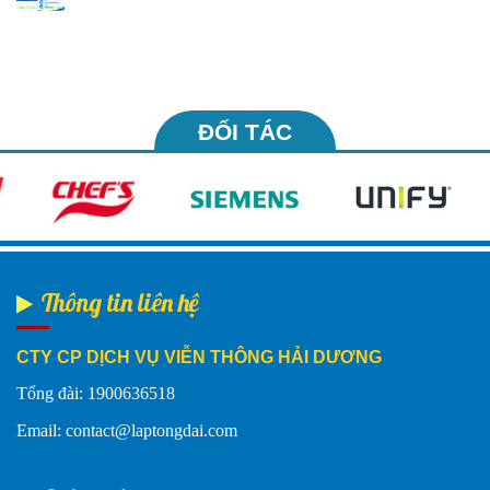
ĐỐI TÁC
Thông tin liên hệ
CTY CP DỊCH VỤ VIỄN THÔNG HẢI DƯƠNG
Tổng đài: 1900636518
Email: contact@laptongdai.com