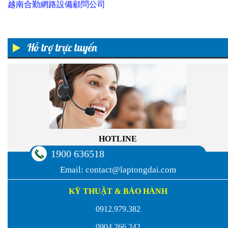
越南合勤網路設備顧問公司
Hỗ trợ trực tuyến
HOTLINE
1900 636518
Email:
contact@laptongdai.com
KỸ THUẬT & BẢO HÀNH
0912.979.382
0904.266.242