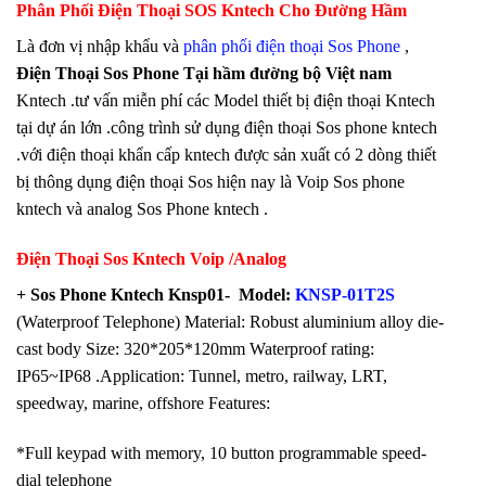
Phân Phối Điện Thoại SOS Kntech Cho Đường Hầm
Là đơn vị nhập khẩu và
phân phối điện thoại Sos Phone
,
Điện Thoại Sos Phone Tại hầm đường bộ Việt nam
Kntech .tư vấn miễn phí các Model thiết bị điện thoại Kntech
tại dự án lớn .công trình sử dụng điện thoại Sos phone kntech
.với điện thoại khẩn cấp kntech được sản xuất có 2 dòng thiết
bị thông dụng điện thoại Sos hiện nay là Voip Sos phone
kntech và analog Sos Phone kntech .
Điện Thoại Sos Kntech Voip /Analog
+ Sos Phone Kntech Knsp01- Model:
KNSP-01T2S
(Waterproof Telephone) Material: Robust aluminium alloy die-
cast body Size: 320*205*120mm Waterproof rating:
IP65~IP68 .Application: Tunnel, metro, railway, LRT,
speedway, marine, offshore Features:
*Full keypad with memory, 10 button programmable speed-
dial telephone