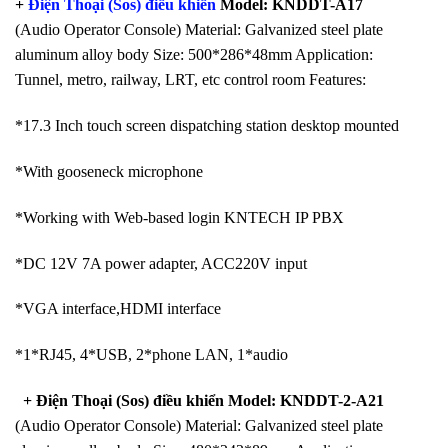
+
Điện Thoại (Sos) điều khiển
Model: KNDDT-A17
(Audio Operator Console) Material: Galvanized steel plate
aluminum alloy body Size: 500*286*48mm Application:
Tunnel, metro, railway, LRT, etc control room Features:
*17.3 Inch touch screen dispatching station desktop mounted
*With gooseneck microphone
*Working with Web-based login KNTECH IP PBX
*DC 12V 7A power adapter, ACC220V input
*VGA interface,HDMI interface
*1*RJ45, 4*USB, 2*phone LAN, 1*audio
+ Điện Thoại (Sos) điều khiển
Model: KNDDT-2-A21
(Audio Operator Console) Material: Galvanized steel plate