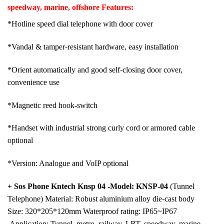
speedway, marine, offshore Features:
*Hotline speed dial telephone with door cover
*Vandal & tamper-resistant hardware, easy installation
*Orient automatically and good self-closing door cover,
convenience use
*Magnetic reed hook-switch
*Handset with industrial strong curly cord or armored cable
optional
*Version: Analogue and VoIP optional
+ Sos Phone Kntech Knsp 04 -Model: KNSP-04
(Tunnel
Telephone) Material: Robust aluminium alloy die-cast body
Size: 320*205*120mm Waterproof rating: IP65~IP67
.Application: Tunnel, metro, railway, LRT, speedway, marine,