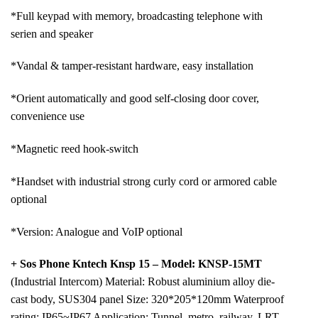
*Full keypad with memory, broadcasting telephone with
serien and speaker
*Vandal & tamper-resistant hardware, easy installation
*Orient automatically and good self-closing door cover,
convenience use
*Magnetic reed hook-switch
*Handset with industrial strong curly cord or armored cable
optional
*Version: Analogue and VoIP optional
+ Sos Phone Kntech Knsp 15 – Model: KNSP-15MT
(Industrial Intercom) Material: Robust aluminium alloy die-
cast body, SUS304 panel Size: 320*205*120mm Waterproof
rating: IP65~IP67 Application: Tunnel, metro, railway, LRT,