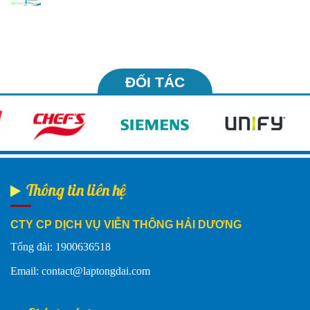
ĐỐI TÁC
Thông tin liên hệ
CTY CP DỊCH VỤ VIỄN THÔNG HẢI DƯƠNG
Tổng đài: 1900636518
Email: contact@laptongdai.com