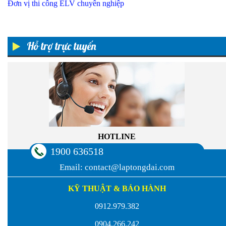
Đơn vị thi công ELV chuyên nghiệp
Hỗ trợ trực tuyến
HOTLINE
1900 636518
Email:
contact@laptongdai.com
KỸ THUẬT & BẢO HÀNH
0912.979.382
0904.266.242