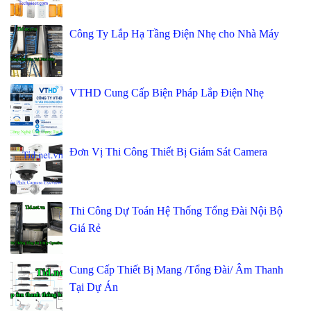
Công Ty Lắp Hạ Tầng Điện Nhẹ cho Nhà Máy
VTHD Cung Cấp Biện Pháp Lắp Điện Nhẹ
Đơn Vị Thi Công Thiết Bị Giám Sát Camera
Thi Công Dự Toán Hệ Thống Tổng Đài Nội Bộ
Giá Rẻ
Cung Cấp Thiết Bị Mang /Tổng Đài/ Âm Thanh
Tại Dự Án