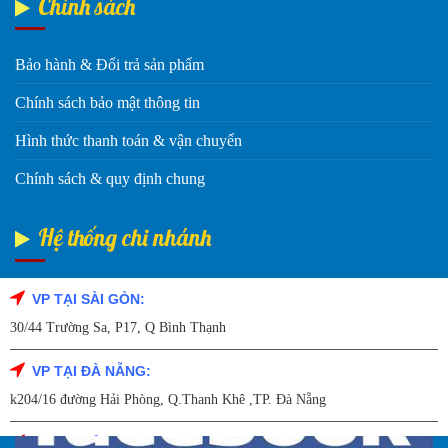
Chính sách
Bảo hành & Đổi trả sản phẩm
Chính sách bảo mật thông tin
Hình thức thanh toán & vận chuyển
Chính sách & quy định chung
Hệ thống chi nhánh
VP TẠI SÀI GÒN:
Fanpage Facebook
30/44 Trường Sa, P17, Q Bình Thạnh
VP TẠI ĐÀ NẴNG:
k204/16 đường Hải Phòng, Q.Thanh Khê ,TP. Đà Nẵng
VP TẠI HẢI DƯƠNG: