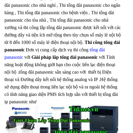
đài panasonic cho nhà nghỉ , Thi tổng đài panasonic cho ngân
hàng , Thi tổng đài panasonic cho bệnh viện , Thi tổng đài
panasonic cho tòa nhà , Thi tổng đài panasonic cho nhà
xưởng và thi công lắp tổng đài panasonic được kết nối với các
đường dây và tiện ích mở rộng theo tùy chọn số máy lẻ nội bộ
từ 8 đến 1000 số máy lẻ điện thoại nội bộ.
Thi công tổng đài
panasonic
Đơn vị cung cấp dịch vụ thi công
tổng đài
panasonic
với
Giải pháp lắp tổng đài panasonic
với Tính
năng hoặt động không giới hạn cho cuộc liên lạc điện thoại
nội bộ .tổng đài panasonic sẵn sàng cao với thiết bị Điện
thoại và Đường dây kết nối hệ thống analog và IP .Hệ thống
sử dụng điện thoại trong liên lạc nội bộ và ra ngoài hệ thống
có tính năng giao diện PMS tích hợp sẵn với thiết bị tổng đài
ip panasonic như