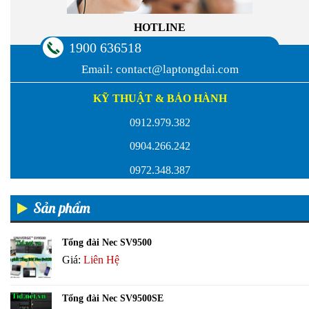
HOTLINE
1900 636518
Email:
contact@laptongdai.com
KỸ THUẬT & BẢO HÀNH
0912.979.382
0904.266.242
0972.348.387
Sản phẩm
Tổng đài Nec SV9500
Giá:
Liên Hệ
Tổng đài Nec SV9500SE