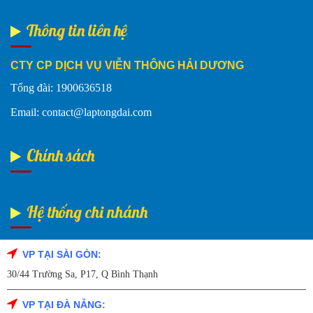
Thông tin liên hệ
CTY CP DỊCH VỤ VIỄN THÔNG HẢI DƯƠNG
Tổng đài: 1900636518
Email: contact@laptongdai.com
Chính sách
Hệ thống chi nhánh
VP TẠI SÀI GÒN:
Fanpage Facebook
30/44 Trường Sa, P17, Q Bình Thạnh
VP TẠI ĐÀ NẴNG: