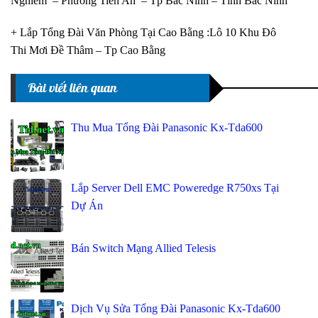
Nghiêm – Phường Tiền An – Tp Bắc Ninh – Tỉnh Bắc Ninh
+ Lắp Tổng Đài Văn Phòng Tại Cao Bằng :Lô 10 Khu Đô
Thi Mơi Đề Thâm – Tp Cao Bằng
Bài viết liên quan
Thu Mua Tổng Đài Panasonic Kx-Tda600
Lắp Server Dell EMC Poweredge R750xs Tại
Dự Án
Bán Switch Mạng Allied Telesis
Dịch Vụ Sửa Tổng Đài Panasonic Kx-Tda600