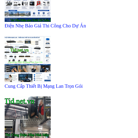
Điện Nhẹ Báo Giá Thi Công Cho Dự Án
Cung Cấp Thiết Bị Mạng Lan Trọn Gói