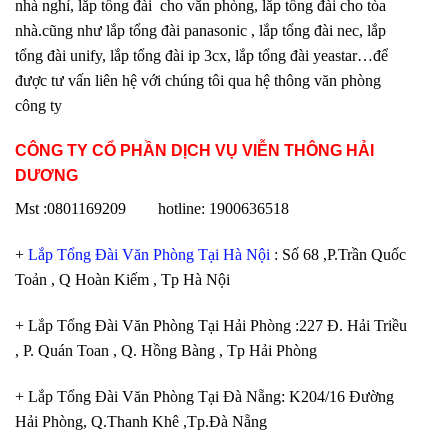
nhà nghỉ, lắp tổng đài cho văn phòng, lắp tổng đài cho tòa
nhà.cũng như lắp tổng đài panasonic , lắp tổng đài nec, lắp
tổng đài unify, lắp tổng đài ip 3cx, lắp tổng đài yeastar…để
được tư vấn liên hệ với chúng tôi qua hệ thông văn phòng
công ty
CÔNG TY CỔ PHẦN DỊCH VỤ VIỄN THÔNG HẢI
DƯƠNG
Mst :0801169209 hotline: 1900636518
+
Lắp Tổng Đài Văn Phòng Tại Hà Nội
: Số 68 ,P.Trần Quốc
Toản , Q Hoàn Kiếm , Tp Hà Nội
+ Lắp Tổng Đài Văn Phòng Tại Hải Phòng :227 Đ. Hải Triều
, P. Quán Toan , Q. Hồng Bàng , Tp Hải Phòng
+ Lắp Tổng Đài Văn Phòng Tại Đà Nẵng: K204/16 Đường
Hải Phòng, Q.Thanh Khê ,Tp.Đà Nẵng