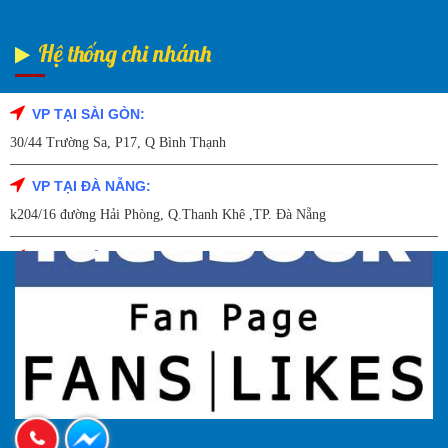
Hệ thống chi nhánh
VP TẠI SÀI GÒN:
Fanpage Facebook
30/44 Trường Sa, P17, Q Bình Thạnh
VP TẠI ĐÀ NẴNG:
k204/16 đường Hải Phòng, Q.Thanh Khê ,TP. Đà Nẵng
VP TẠI HẢI DƯƠNG:
Số 9/14 – P.Tứ Thông – TP Hải Dương
VP TẠI HẢI PHÒNG:
227 Đường Hải Triều , P. Quán Toan , Q. Hồng Bàng , Tp Hải Phòng
VP TẠI HÀ NỘI
27A Trần Hưng đạo – Q.Hoàn Kiếm – TP Hà Nội