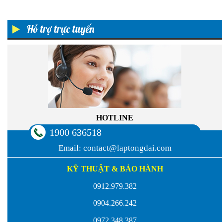
Hỗ trợ trực tuyến
HOTLINE
1900 636518
Email:
contact@laptongdai.com
KỸ THUẬT & BẢO HÀNH
0912.979.382
0904.266.242
0972.348.387