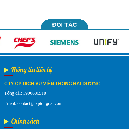
ĐỐI TÁC
Thông tin liên hệ
CTY CP DỊCH VỤ VIỄN THÔNG HẢI DƯƠNG
Tổng đài: 1900636518
Email: contact@laptongdai.com
Chính sách