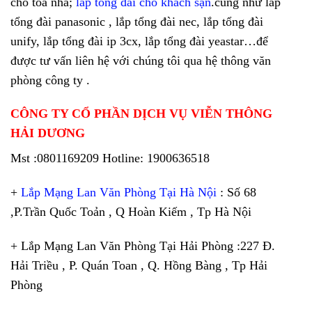
cho tòa nhà;
lắp tổng đài cho khách sạn
.cũng như lắp
tổng đài panasonic , lắp tổng đài nec, lắp tổng đài
unify, lắp tổng đài ip 3cx, lắp tổng đài yeastar…để
được tư vấn liên hệ với chúng tôi qua hệ thông văn
phòng công ty .
CÔNG TY CỔ PHẦN DỊCH VỤ VIỄN THÔNG
HẢI DƯƠNG
Mst :0801169209 Hotline: 1900636518
+
Lắp Mạng Lan Văn Phòng Tại Hà Nội
: Số 68
,P.Trần Quốc Toản , Q Hoàn Kiếm , Tp Hà Nội
+ Lắp Mạng Lan Văn Phòng Tại Hải Phòng :227 Đ.
Hải Triều , P. Quán Toan , Q. Hồng Bàng , Tp Hải
Phòng