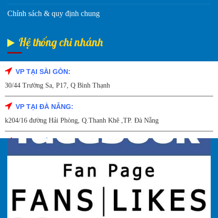
Chính sách & quy định chung
Hệ thống chi nhánh
VP TẠI SÀI GÒN:
Fanpage Facebook
30/44 Trường Sa, P17, Q Bình Thạnh
VP TẠI ĐÀ NẴNG:
k204/16 đường Hải Phòng, Q.Thanh Khê ,TP. Đà Nẵng
VP TẠI HẢI DƯƠNG:
Số 9/14 – P.Tứ Thông – TP Hải Dương
VP TẠI HẢI PHÒNG:
227 Đường Hải Triều , P. Quán Toan , Q. Hồng Bàng , Tp Hải Phòng
VP TẠI HÀ NỘI