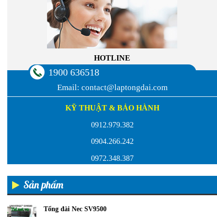
HOTLINE
1900 636518
Email:
contact@laptongdai.com
KỸ THUẬT & BẢO HÀNH
0912.979.382
0904.266.242
0972.348.387
Sản phẩm
Tổng đài Nec SV9500