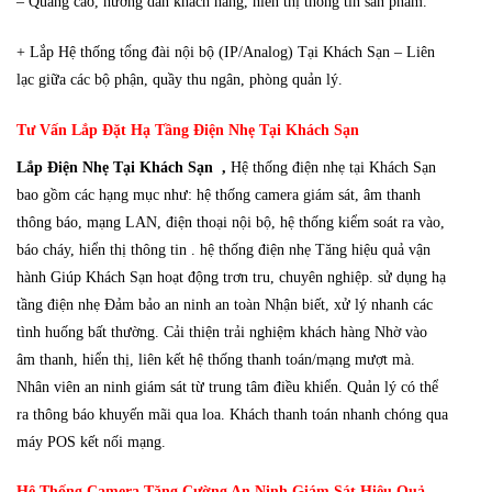
– Quảng cáo, hướng dẫn khách hàng, hiển thị thông tin sản phẩm.
+ Lắp Hệ thống tổng đài nội bộ (IP/Analog) Tại Khách Sạn – Liên
lạc giữa các bộ phận, quầy thu ngân, phòng quản lý.
Tư Vấn Lắp Đặt Hạ Tầng Điện Nhẹ Tại Khách Sạn
Lắp Điện Nhẹ Tại Khách Sạn ,
Hệ thống điện nhẹ tại Khách Sạn
bao gồm các hạng mục như: hệ thống camera giám sát, âm thanh
thông báo, mạng LAN, điện thoại nội bộ, hệ thống kiểm soát ra vào,
báo cháy, hiển thị thông tin . hệ thống điện nhẹ Tăng hiệu quả vận
hành Giúp Khách Sạn hoạt động trơn tru, chuyên nghiệp. sử dụng hạ
tầng điện nhẹ Đảm bảo an ninh an toàn Nhận biết, xử lý nhanh các
tình huống bất thường. Cải thiện trải nghiệm khách hàng Nhờ vào
âm thanh, hiển thị, liên kết hệ thống thanh toán/mạng mượt mà.
Nhân viên an ninh giám sát từ trung tâm điều khiển. Quản lý có thể
ra thông báo khuyến mãi qua loa. Khách thanh toán nhanh chóng qua
máy POS kết nối mạng.
Hệ Thống Camera Tăng Cường An Ninh Giám Sát Hiệu Quả