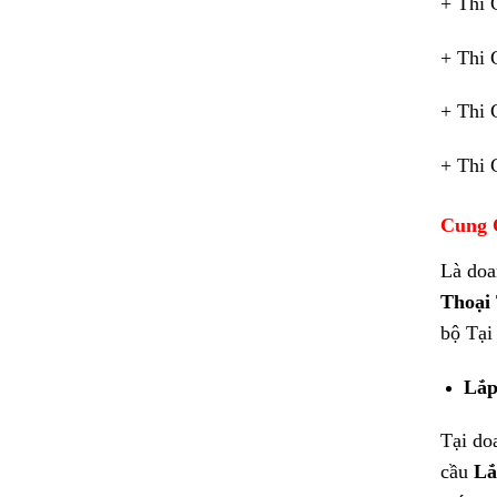
+ Thi 
+ Thi 
+ Thi 
+ Thi 
Cung 
Là doa
Thoại
bộ Tại
Lắp
Tại doa
cầu
Lắ