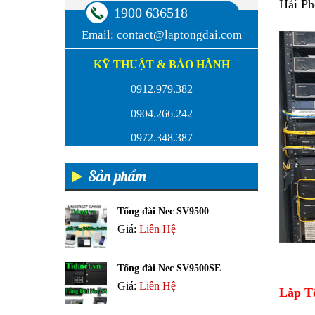
Hải Ph
1900 636518
Email:
contact@laptongdai.com
KỸ THUẬT & BẢO HÀNH
0912.979.382
0904.266.242
0972.348.387
Sản phẩm
Tổng đài Nec SV9500
Giá:
Liên Hệ
Tổng đài Nec SV9500SE
Giá:
Liên Hệ
Lắp T