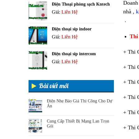
Doanh
Điện Thoại phòng sạch Kntech
nhà ,
k
Giá:
Liên Hệ
.
Điện thoại sip indoor
Thi
Giá:
Liên Hệ
+ Thi 
Điện thoại sip intercom
Giá:
Liên Hệ
+ Thi 
+ Thi 
Bài viết mới
+ Thi 
Điện Nhẹ Báo Giá Thi Công Cho Dự
Án
+ Thi 
Cung Cấp Thiết Bị Mạng Lan Trọn
Gói
+ Thi 