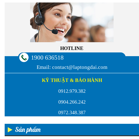
HOTLINE
1900 636518
Email:
contact@laptongdai.com
KỸ THUẬT & BẢO HÀNH
0912.979.382
0904.266.242
0972.348.387
Sản phẩm