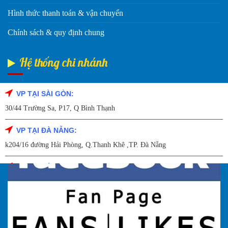
Hình thức thanh toán & vận chuyển
Chính sách & quy định chung
Hệ thống chi nhánh
VP TẠI SÀI GÒN:
Fanpage Facebook
30/44 Trường Sa, P17, Q Bình Thạnh
VP TẠI ĐÀ NẴNG:
k204/16 đường Hải Phòng, Q.Thanh Khê ,TP. Đà Nẵng
VP TẠI HẢI DƯƠNG:
Số 9/14 – P.Tứ Thông – TP Hải Dương
VP TẠI HẢI PHÒNG:
227 Đường Hải Triều , P. Quán Toan , Q. Hồng Bàng , Tp Hải Phòng