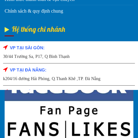
Chính sách & quy định chung
Hệ thống chi nhánh
VP TẠI SÀI GÒN:
Fanpage Facebook
30/44 Trường Sa, P17, Q Bình Thạnh
VP TẠI ĐÀ NẴNG:
k204/16 đường Hải Phòng, Q.Thanh Khê ,TP. Đà Nẵng
VP TẠI HẢI DƯƠNG:
Số 9/14 – P.Tứ Thông – TP Hải Dương
VP TẠI HẢI PHÒNG:
227 Đường Hải Triều , P. Quán Toan , Q. Hồng Bàng , Tp Hải Phòng
VP TẠI HÀ NỘI