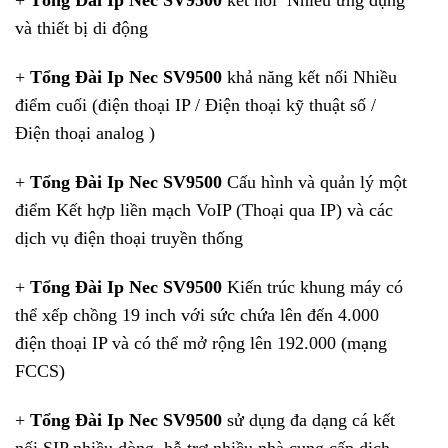
+
Tổng Đài Ip Nec SV9500
kết nối Nhiều ứng dụng
và thiết bị di động
+
Tổng Đài Ip Nec SV9500
khả năng kết nối Nhiều
điểm cuối (điện thoại IP / Điện thoại kỹ thuật số /
Điện thoại analog )
+
Tổng Đài Ip Nec SV9500
Cấu hình và quản lý một
điểm Kết hợp liền mạch VoIP (Thoại qua IP) và các
dịch vụ điện thoại truyền thống
+
Tổng Đài Ip Nec SV9500
Kiến trúc khung máy có
thể xếp chồng 19 inch với sức chứa lên đến 4.000
điện thoại IP và có thể mở rộng lên 192.000 (mạng
FCCS)
+
Tổng Đài Ip Nec SV9500
sử dụng đa dạng cá kết
nối SIP nhiều dòng, hỗ trợ nhiều nhà cung cấp dịch