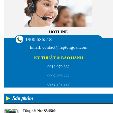
HOTLINE
1900 636518
Email:
contact@laptongdai.com
KỸ THUẬT & BẢO HÀNH
0912.979.382
0904.266.242
0972.348.387
Sản phẩm
Tổng đài Nec SV9500