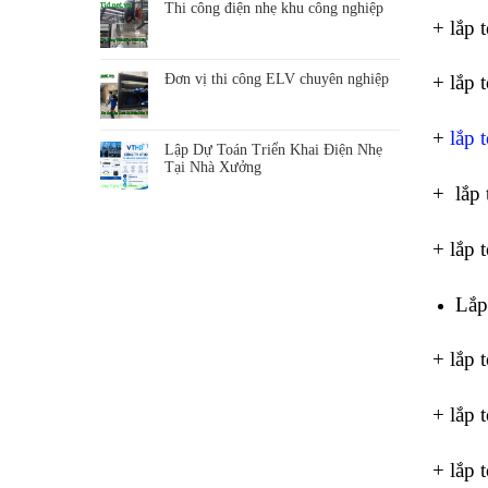
Thi công điện nhẹ khu công nghiệp
+ lắp 
Đơn vị thi công ELV chuyên nghiệp
+ lắp 
+
lắp 
Lập Dự Toán Triển Khai Điện Nhẹ
Tại Nhà Xưởng
+ lắp 
+ lắp 
Lắp
+ lắp 
+ lắp 
+ lắp 