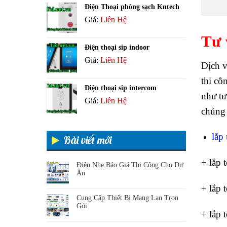
Điện Thoại phòng sạch Kntech
Giá:
Liên Hệ
Tư 
Điện thoại sip indoor
Giá:
Liên Hệ
Dịch v
thi cô
Điện thoại sip intercom
như tư
Giá:
Liên Hệ
chúng 
lắp
Bài viết mới
+ lắp 
Điện Nhẹ Báo Giá Thi Công Cho Dự
Án
+ lắp 
Cung Cấp Thiết Bị Mạng Lan Trọn
Gói
+ lắp 