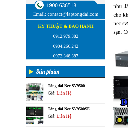
1900 636518
như .l
Email:
contact@laptongdai.com
cho kh
nec sv
KỸ THUẬT & BẢO HÀNH
sạn. C
0912.979.382
0904.266.242
0972.348.387
Sản phẩm
Tổng đài Nec SV9500
Giá:
Liên Hệ
Tổng đài Nec SV9500SE
Giá:
Liên Hệ