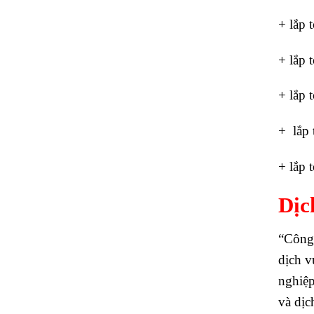
+ lắp 
+ lắp 
+ lắp 
+ lắp 
+ lắp 
Dịc
“Công 
dịch 
nghiệp
và dịc