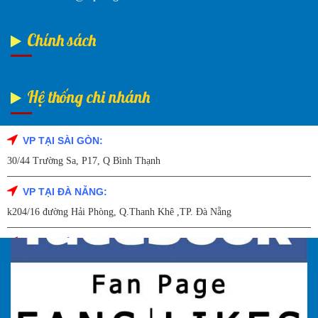
Chính sách
Hệ thống chi nhánh
VP TẠI SÀI GÒN:
Fanpage Facebook
30/44 Trường Sa, P17, Q Bình Thạnh
VP TẠI ĐÀ NẴNG:
k204/16 đường Hải Phòng, Q.Thanh Khê ,TP. Đà Nẵng
VP TẠI HẢI DƯƠNG:
Số 9/14 – P.Tứ Thông – TP Hải Dương
VP TẠI HẢI PHÒNG:
227 Đường Hải Triều , P. Quán Toan , Q. Hồng Bàng , Tp Hải Phòng