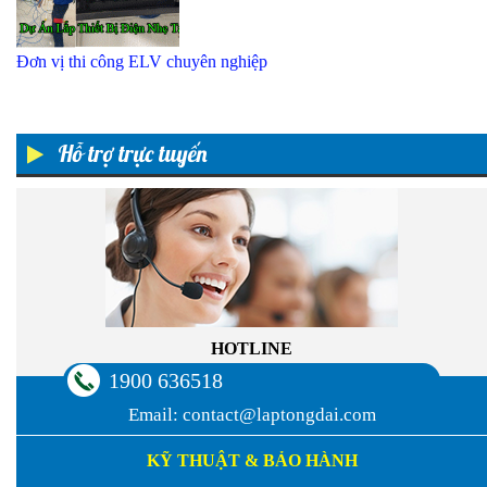
Đơn vị thi công ELV chuyên nghiệp
Hỗ trợ trực tuyến
HOTLINE
1900 636518
Email:
contact@laptongdai.com
KỸ THUẬT & BẢO HÀNH