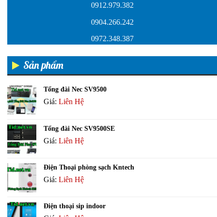
0912.979.382
0904.266.242
0972.348.387
Sản phẩm
Tổng đài Nec SV9500
Giá:
Liên Hệ
Tổng đài Nec SV9500SE
Giá:
Liên Hệ
Điện Thoại phòng sạch Kntech
Giá:
Liên Hệ
Điện thoại sip indoor