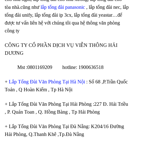
tòa nhà.cũng như
lắp tổng đài panasonic
, lắp tổng đài nec, lắp
tổng đài unify, lắp tổng đài ip 3cx, lắp tổng đài yeastar…để
được tư vấn liên hệ với chúng tôi qua hệ thông văn phòng
công ty
CÔNG TY CỔ PHẦN DỊCH VỤ VIỄN THÔNG HẢI
DƯƠNG
Mst :0801169209 hotline: 1900636518
+
Lắp Tổng Đài Văn Phòng Tại Hà Nội
: Số 68 ,P.Trần Quốc
Toản , Q Hoàn Kiếm , Tp Hà Nội
+ Lắp Tổng Đài Văn Phòng Tại Hải Phòng :227 Đ. Hải Triều
, P. Quán Toan , Q. Hồng Bàng , Tp Hải Phòng
+ Lắp Tổng Đài Văn Phòng Tại Đà Nẵng: K204/16 Đường
Hải Phòng, Q.Thanh Khê ,Tp.Đà Nẵng