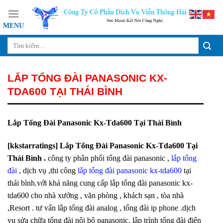
Skip
to
content
LẮP TỔNG ĐÀI PANASONIC KX-
TDA600 TẠI THÁI BÌNH
Lắp Tổng Đài Panasonic Kx-Tda600 Tại Thái Bình
[kkstarratings] Lắp Tổng Đài Panasonic Kx-Tda600 Tại
Thái Bình .
công ty phân phối tổng đài panasonic ,
lắp tổng
đài
, dịch vụ ,thi công
lắp tổng đài panasonic kx-tda600
tại
thái bình.với khả năng cung cấp lắp tổng đài panasonic kx-
tda600 cho nhà xưởng , văn phòng , khách sạn , tòa nhà
,Resort . tư vấn lắp tổng đài analog , tổng đài ip phone .dịch
vụ sửa chữa tổng đài nội bộ panasonic, lập trình tổng đài điện