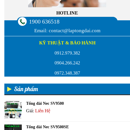
HOTLINE
1900 636518
Email:
contact@laptongdai.com
KỸ THUẬT & BẢO HÀNH
0912.979.382
0904.266.242
0972.348.387
Sản phẩm
Tổng đài Nec SV9500
Giá:
Liên Hệ
Tổng đài Nec SV9500SE