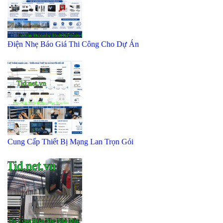
Điện Nhẹ Báo Giá Thi Công Cho Dự Án
Cung Cấp Thiết Bị Mạng Lan Trọn Gói