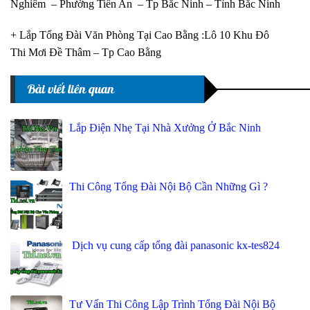
Nghiêm – Phường Tiền An – Tp Bắc Ninh – Tỉnh Bắc Ninh
+ Lắp Tổng Đài Văn Phòng Tại Cao Bằng :Lô 10 Khu Đô
Thi Mơi Đề Thâm – Tp Cao Bằng
Bài viết liên quan
Lắp Điện Nhẹ Tại Nhà Xưởng Ở Bắc Ninh
Thi Công Tổng Đài Nội Bộ Cần Những Gì ?
Dịch vụ cung cấp tổng đài panasonic kx-tes824
Tư Vấn Thi Công Lập Trình Tổng Đài Nội Bộ