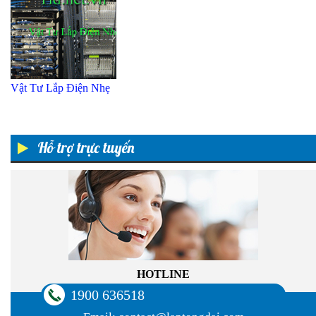
Vật Tư Lắp Điện Nhẹ
Hỗ trợ trực tuyến
HOTLINE
1900 636518