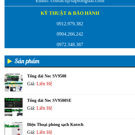
Email:
contact@laptongdai.com
KỸ THUẬT & BẢO HÀNH
0912.979.382
0904.266.242
0972.348.387
Sản phẩm
Tổng đài Nec SV9500
Giá:
Liên Hệ
Tổng đài Nec SV9500SE
Giá:
Liên Hệ
Điện Thoại phòng sạch Kntech
Giá:
Liên Hệ