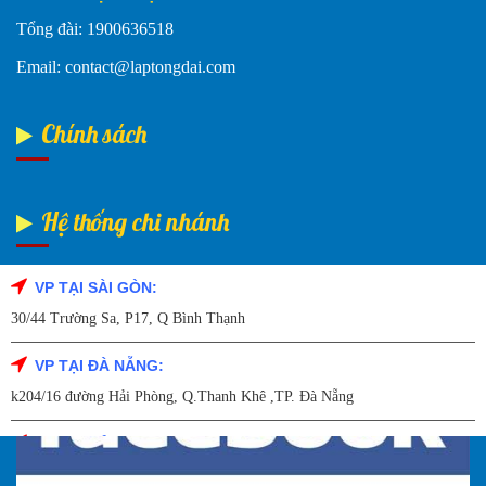
Tổng đài: 1900636518
Email: contact@laptongdai.com
Chính sách
Hệ thống chi nhánh
VP TẠI SÀI GÒN:
Fanpage Facebook
30/44 Trường Sa, P17, Q Bình Thạnh
VP TẠI ĐÀ NẴNG:
k204/16 đường Hải Phòng, Q.Thanh Khê ,TP. Đà Nẵng
VP TẠI HẢI DƯƠNG:
Số 9/14 – P.Tứ Thông – TP Hải Dương