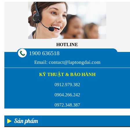
HOTLINE
1900 636518
Email:
contact@laptongdai.com
KỸ THUẬT & BẢO HÀNH
0912.979.382
0904.266.242
0972.348.387
Sản phẩm