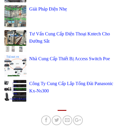
Giải Pháp Điện Nhẹ
Tư Vấn Cung Cấp Điện Thoại Kntech Cho
Đường Sắt
Nhà Cung Cấp Thiết Bị Access Switch Poe
Công Ty Cung Cấp Lắp Tổng Đài Panasonic
Kx-Ns300