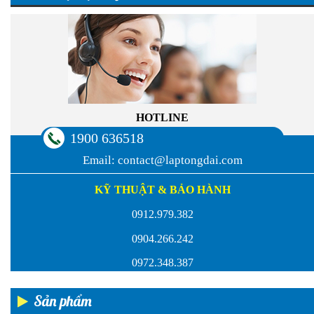
HOTLINE
1900 636518
Email:
contact@laptongdai.com
KỸ THUẬT & BẢO HÀNH
0912.979.382
0904.266.242
0972.348.387
Sản phẩm