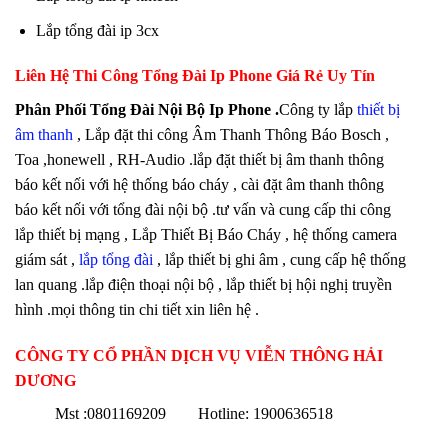
Lắp tổng đài ip 3cx
Liên Hệ Thi Công Tổng Đài Ip Phone Giá Rẻ Uy Tín
Phân Phối Tổng Đài Nội Bộ Ip Phone
.
Công ty lắp
thiết bị
âm thanh
, Lắp đặt thi công Âm Thanh Thông Báo Bosch ,
Toa ,honewell , RH-Audio .lắp đặt thiết bị âm thanh thông
báo kết nối với hệ thống báo cháy , cài đặt âm thanh thông
báo kết nối với tổng đài nội bộ .tư vấn và cung cấp thi công
lắp thiết bị mạng , Lắp Thiết Bị Báo Cháy , hệ thống camera
giám sát ,
lắp tổng đài
, lắp thiết bị ghi âm , cung cấp hệ thống
lan quang .lắp điện thoại nội bộ , lắp thiết bị hội nghị truyền
hình .mọi thông tin chi tiết xin liên hệ .
CÔNG TY CỔ PHẦN DỊCH VỤ VIỄN THÔNG HẢI
DƯƠNG
Mst :0801169209 Hotline: 1900636518