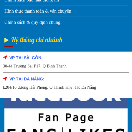
Hình thức thanh toán & vận chuyển
Chính sách & quy định chung
Hệ thống chi nhánh
VP TẠI SÀI GÒN:
Fanpage Facebook
30/44 Trường Sa, P17, Q Bình Thạnh
VP TẠI ĐÀ NẴNG:
k204/16 đường Hải Phòng, Q.Thanh Khê ,TP. Đà Nẵng
VP TẠI HẢI DƯƠNG:
Số 9/14 – P.Tứ Thông – TP Hải Dương
VP TẠI HẢI PHÒNG:
227 Đường Hải Triều , P. Quán Toan , Q. Hồng Bàng , Tp Hải Phòng