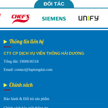
ĐỐI TÁC
Thông tin liên hệ
CTY CP DỊCH VỤ VIỄN THÔNG HẢI DƯƠNG
Tổng đài: 1900636518
Email: contact@laptongdai.com
Chính sách
Bảo hành & Đổi trả sản phẩm
Chính sách bảo mật thông tin