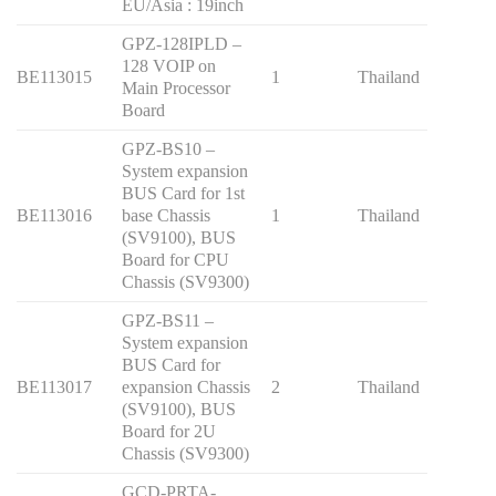
EU/Asia : 19inch
GPZ-128IPLD –
128 VOIP on
BE113015
1
Thailand
Main Processor
Board
GPZ-BS10 –
System expansion
BUS Card for 1st
BE113016
base Chassis
1
Thailand
(SV9100), BUS
Board for CPU
Chassis (SV9300)
GPZ-BS11 –
System expansion
BUS Card for
BE113017
expansion Chassis
2
Thailand
(SV9100), BUS
Board for 2U
Chassis (SV9300)
GCD-PRTA-