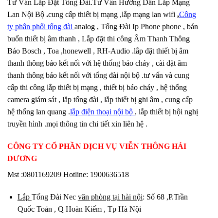
Tư Vấn Lắp Đặt Tổng Đài.Tư Vấn Hướng Dẫn Lắp Mạng
Lan Nội Bộ
.
cung cấp thiết bị mạng ,lắp mạng lan wifi
,
Công
ty phân phối tổng đài
analog , Tổng Đài Ip Phone phone , bán
buốn thiết bị âm thanh , Lắp đặt thi công Âm Thanh Thông
Báo Bosch , Toa ,honewell , RH-Audio .lắp đặt thiết bị âm
thanh thông báo kết nối với hệ thống báo cháy , cài đặt âm
thanh thông báo kết nối với tổng đài nội bộ .tư vấn và cung
cấp thi công lắp thiết bị mạng , thiết bị báo cháy , hệ thống
camera giám sát , lắp tổng đài , lắp thiết bị ghi âm , cung cấp
hệ thống lan quang .
lắp điện thoại nội bộ
, lắp thiết bị hội nghị
truyền hình .mọi thông tin chi tiết xin liên hệ .
CÔNG TY CỔ PHẦN DỊCH VỤ VIỄN THÔNG HẢI
DƯƠNG
Mst :0801169209 Hotline: 1900636518
Lắp
Tổng Đài Nec
văn phòng tại hài nội
: Số 68 ,P.Trần
Quốc Toản , Q Hoàn Kiếm , Tp Hà Nội