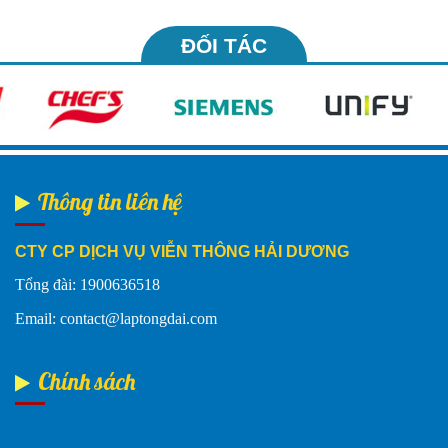
ĐỐI TÁC
Thông tin liên hệ
CTY CP DỊCH VỤ VIỄN THÔNG HẢI DƯƠNG
Tổng đài: 1900636518
Email: contact@laptongdai.com
Chính sách