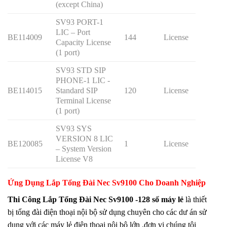
(except China)
SV93 PORT-1
LIC – Port
BE114009
144
License
Capacity License
(1 port)
SV93 STD SIP
PHONE-1 LIC -
BE114015
Standard SIP
120
License
Terminal License
(1 port)
SV93 SYS
VERSION 8 LIC
BE120085
1
License
– System Version
License V8
Ứng Dụng Lắp Tổng Đài Nec Sv9100 Cho Doanh Nghiệp
Thi Công Lắp Tổng Đài Nec Sv9100 -128 số máy lẻ
là thiết
bị tổng đài điện thoại nội bộ sử dụng chuyên cho các dư án sử
dụng với các máy lẻ điện thoại nội bộ lớn .đơn vị chúng tôi