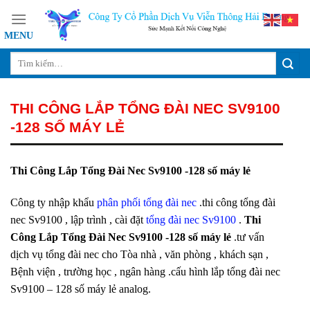
Skip
to
content
THI CÔNG LẮP TỔNG ĐÀI NEC SV9100
-128 SỐ MÁY LẺ
Thi Công Lắp Tổng Đài Nec Sv9100 -128 số máy lẻ
Công ty nhập khẩu
phân phối tổng đài nec
.thi công tổng đài
nec Sv9100 , lập trình , cài đặt
tổng đài nec Sv9100
.
Thi
Công Lắp Tổng Đài Nec Sv9100 -128 số máy lẻ
.tư vấn
dịch vụ tổng đài nec cho Tòa nhà , văn phòng , khách sạn ,
Bệnh viện , trường học , ngân hàng .cấu hình lắp tổng đài nec
Sv9100 – 128 số máy lẻ analog.