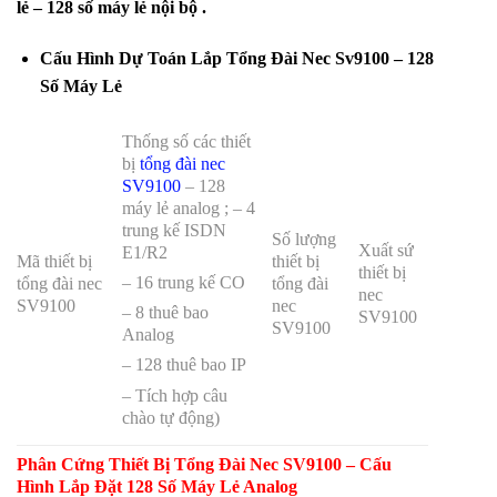
lẻ – 128 số máy lẻ nội bộ .
Cấu Hình Dự Toán Lắp Tổng Đài Nec Sv9100 – 128
Số Máy Lẻ
Thống số các thiết
bị
tổng đài nec
SV9100
– 128
máy lẻ analog ; – 4
trung kế ISDN
Số lượng
Xuất sứ
E1/R2
Mã thiết bị
thiết bị
thiết bị
– 16 trung kế CO
tổng đài nec
tổng đài
nec
SV9100
nec
– 8 thuê bao
SV9100
SV9100
Analog
– 128 thuê bao IP
– Tích hợp câu
chào tự động)
Phân Cứng Thiết Bị Tổng Đài Nec SV9100 – Cấu
Hình Lắp Đặt 128 Số Máy Lẻ Analog