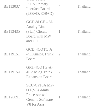
ISDN Primary
BE113037
4
Thailand
Interface Board
(23B+D, 30B+D)
GCD-8LCF – 8L
Analog Line
BE113435
(SLT) Circuit
1
Thailand
Board with MW
and CID
GCD-4COTC-A
BE119151
-4L Analog Trunk
2
Thailand
Board
GPZ-4COTG-A-
BE119154
4L Analog Trunk
2
Thailand
Expansion Board
SCC-CP10A MP-
OT(V8) -Main
Processor with
BE120091
1
Thailand
Generic Software
V8 for Asia