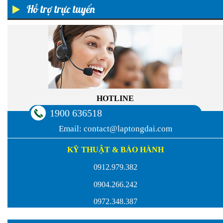
Hỗ trợ trực tuyến
HOTLINE
1900 636518
Email:
contact@laptongdai.com
KỸ THUẬT & BẢO HÀNH
0912.979.382
0904.266.242
0972.348.387