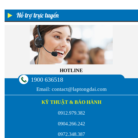
Hỗ trợ trực tuyến
HOTLINE
1900 636518
Email:
contact@laptongdai.com
KỸ THUẬT & BẢO HÀNH
0912.979.382
0904.266.242
0972.348.387