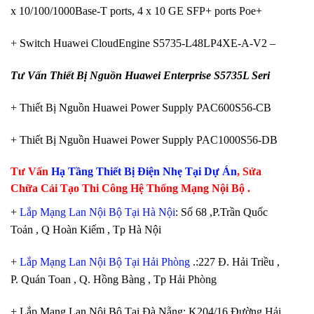
x 10/100/1000Base-T ports, 4 x 10 GE SFP+ ports Poe+
+ Switch Huawei CloudEngine S5735-L48LP4XE-A-V2 –
Tư Vấn Thiết Bị Nguồn Huawei Enterprise S5735L
Seri
+ Thiết Bị Nguồn Huawei Power Supply PAC600S56-CB
+ Thiết Bị Nguồn Huawei Power Supply PAC1000S56-DB
Tư Vấn
Hạ Tầng Thiết Bị Điện Nhẹ Tại Dự Án
, Sửa
Chữa Cải Tạo Thi Công Hệ Thống Mạng Nội Bộ .
+
Lắp Mạng Lan Nội Bộ Tại Hà Nội
: Số 68 ,P.Trần Quốc
Toản , Q Hoàn Kiếm , Tp Hà Nội
+
Lắp Mạng Lan Nội Bộ Tại Hải Phòng
.:227 Đ. Hải Triều ,
P. Quán Toan , Q. Hồng Bàng , Tp Hải Phòng
+ Lắp Mạng Lan Nội Bộ Tại Đà Nẵng: K204/16 Đường Hải