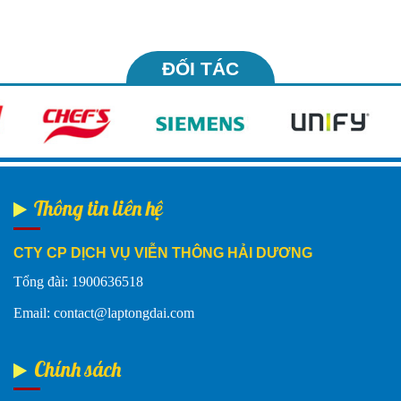
ĐỐI TÁC
Thông tin liên hệ
CTY CP DỊCH VỤ VIỄN THÔNG HẢI DƯƠNG
Tổng đài: 1900636518
Email: contact@laptongdai.com
Chính sách