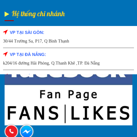
Hệ thống chi nhánh
VP TẠI SÀI GÒN:
Fanpage Facebook
30/44 Trường Sa, P17, Q Bình Thạnh
VP TẠI ĐÀ NẴNG:
k204/16 đường Hải Phòng, Q.Thanh Khê ,TP. Đà Nẵng
VP TẠI HẢI DƯƠNG:
Số 9/14 – P.Tứ Thông – TP Hải Dương
VP TẠI HẢI PHÒNG:
227 Đường Hải Triều , P. Quán Toan , Q. Hồng Bàng , Tp Hải Phòng
VP TẠI HÀ NỘI
27A Trần Hưng đạo – Q.Hoàn Kiếm – TP Hà Nội