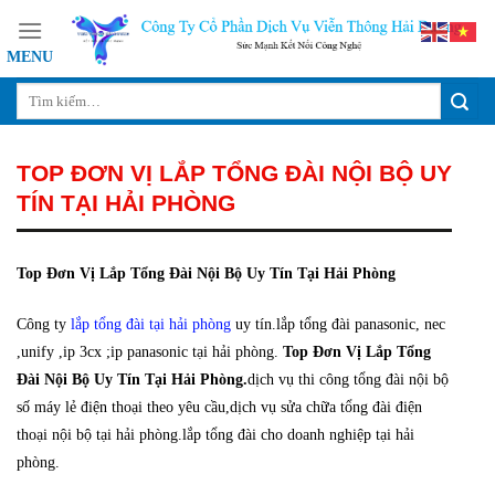
Skip
to
content
TOP ĐƠN VỊ LẮP TỔNG ĐÀI NỘI BỘ UY
TÍN TẠI HẢI PHÒNG
Top Đơn Vị Lắp Tổng Đài Nội Bộ Uy Tín Tại Hải Phòng
Công ty
lắp tổng đài tại hải phòng
uy tín.lắp tổng đài panasonic, nec
,unify ,ip 3cx ;ip panasonic tại hải phòng.
Top Đơn Vị Lắp Tổng
Đài Nội Bộ Uy Tín Tại Hải Phòng.
dịch vụ thi công tổng đài nội bộ
số máy lẻ điện thoại theo yêu cầu,dịch vụ sửa chữa tổng đài điện
thoại nội bộ tại hải phòng.lắp tổng đài cho doanh nghiệp tại hải
phòng.