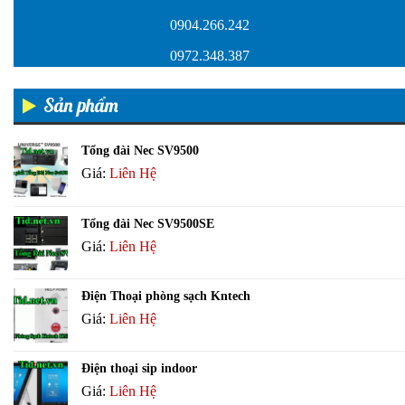
0904.266.242
0972.348.387
Sản phẩm
Tổng đài Nec SV9500
Giá:
Liên Hệ
Tổng đài Nec SV9500SE
Giá:
Liên Hệ
Điện Thoại phòng sạch Kntech
Giá:
Liên Hệ
Điện thoại sip indoor
Giá:
Liên Hệ