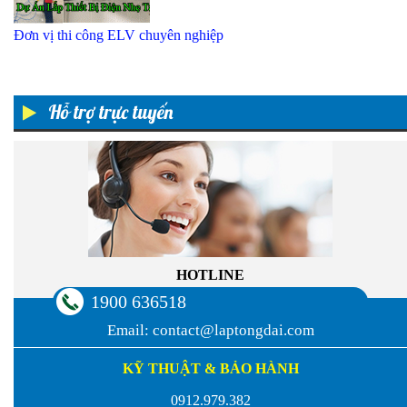
Đơn vị thi công ELV chuyên nghiệp
Hỗ trợ trực tuyến
HOTLINE
1900 636518
Email:
contact@laptongdai.com
KỸ THUẬT & BẢO HÀNH
0912.979.382