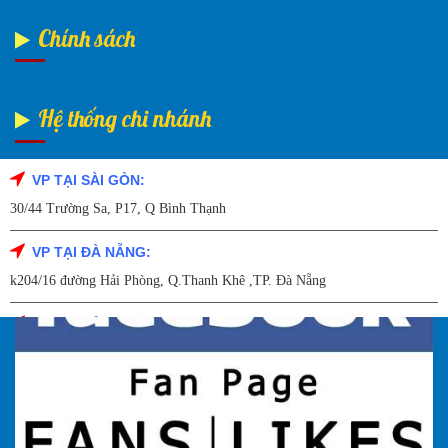
Chính sách
Hệ thống chi nhánh
VP TẠI SÀI GÒN:
Fanpage Facebook
30/44 Trường Sa, P17, Q Bình Thạnh
VP TẠI ĐÀ NẴNG:
k204/16 đường Hải Phòng, Q.Thanh Khê ,TP. Đà Nẵng
VP TẠI HẢI DƯƠNG:
Số 9/14 – P.Tứ Thông – TP Hải Dương
VP TẠI HẢI PHÒNG:
227 Đường Hải Triều , P. Quán Toan , Q. Hồng Bàng , Tp Hải Phòng