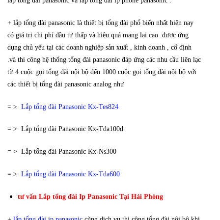
lắp tổng đài panasonic và lắp tổng đài ip phone panasonic .
+ lắp tổng đài panasonic là thiết bị tổng đài phổ biến nhất hiện nay
có giá trị chi phí đầu tư thấp và hiệu quả mang lại cao .được ứng
dụng chủ yếu tại các doanh nghiệp sản xuất , kinh doanh , cố định
.và thi công hệ thống tổng đài panasonic đáp ứng các nhu cầu liên lạc
từ 4 cuộc gọi tổng đài nội bộ đến 1000 cuộc gọi tổng đài nội bộ với
các thiết bị tổng đài panasonic analog như
= >
Lắp tổng đài Panasonic Kx-Tes824
= > Lắp tổng đài Panasonic Kx-Tda100d
= > Lắp tổng đài Panasonic Kx-Ns300
= >
Lắp tổng đài Panasonic Kx-Tda600
tư vấn Lắp tổng đài Ip Panasonic Tại Hải Phòng
+
lắp tổng đài ip panasonic
cũng dịch vụ thi công tổng đài nội bộ.khi