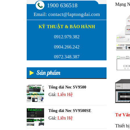
Mạng 
1900 636518
Email:
contact@laptongdai.com
KỸ THUẬT & BẢO HÀNH
0912.979.382
0904.266.242
0972.348.387
Sản phẩm
Tổng đài Nec SV9500
Giá:
Liên Hệ
Tổng đài Nec SV9500SE
Tư Vấ
Giá:
Liên Hệ
Thiết b