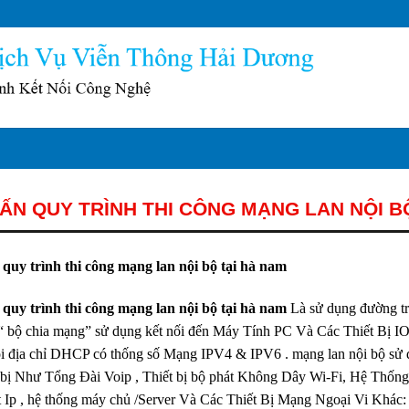
ẤN QUY TRÌNH THI CÔNG MẠNG LAN NỘI B
quy trình thi công mạng lan nội bộ tại hà nam
quy trình thi công mạng lan nội bộ tại hà nam
Là sử dụng đường tr
“ bộ chia mạng” sử dụng kết nối đến Máy Tính PC Và Các Thiết Bị
i địa chỉ DHCP có thống số Mạng IPV4 & IPV6 . mạng lan nội bộ sử d
ết bị Như Tổng Đài Voip , Thiết bị bộ phát Không Dây Wi-Fi, Hệ Thố
t Ip , hệ thống máy chủ /Server Và Các Thiết Bị Mạng Ngoại Vi Khá