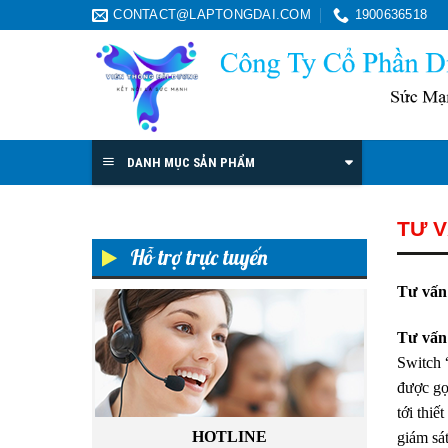
Skip
CONTACT@LAPTONGDAI.COM
1900636518
to
content
DANH MỤC SẢN PHẨM
TƯ V
Hỗ trợ trực tuyến
Tư vấn 
Tư vấn 
Switch 
được gọ
tới thi
HOTLINE
giám sá