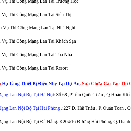
 Vụ Thi Công Mạng Lan Tại Trường Học
 Vụ Thi Công Mạng Lan Tại Siêu Thị
 Vụ Thi Công Mạng Lan Tại Nhà Nghỉ
 Vụ Thi Công Mạng Lan Tại Khách Sạn
 Vụ Thi Công Mạng Lan Tại Tòa Nhà
 Vụ Thi Công Mạng Lan Tại Resort
n
Hạ Tầng Thiết Bị Điện Nhẹ Tại Dự Án
, Sửa Chữa Cải Tạo Thi 
ạng Lan Nội Bộ Tại Hà Nội
: Số 68 ,P.Trần Quốc Toản , Q Hoàn Kiế
ạng Lan Nội Bộ Tại Hải Phòng
.:227 Đ. Hải Triều , P. Quán Toan ,
Mạng Lan Nội Bộ Tại Đà Nẵng: K204/16 Đường Hải Phòng, Q.Thanh