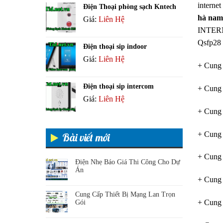
interne
Điện Thoại phòng sạch Kntech
hà na
Giá:
Liên Hệ
INTERNE
Qsfp28 
Điện thoại sip indoor
Giá:
Liên Hệ
+ Cung
Điện thoại sip intercom
+ Cung
Giá:
Liên Hệ
+ Cung
+ Cung 
Bài viết mới
+ Cung
Điện Nhẹ Báo Giá Thi Công Cho Dự
Án
+ Cung
Cung Cấp Thiết Bị Mạng Lan Trọn
+ Cung
Gói