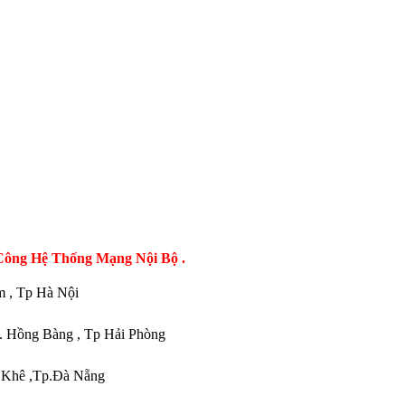
Công Hệ Thống Mạng Nội Bộ .
m , Tp Hà Nội
 Q. Hồng Bàng , Tp Hải Phòng
 Khê ,Tp.Đà Nẵng