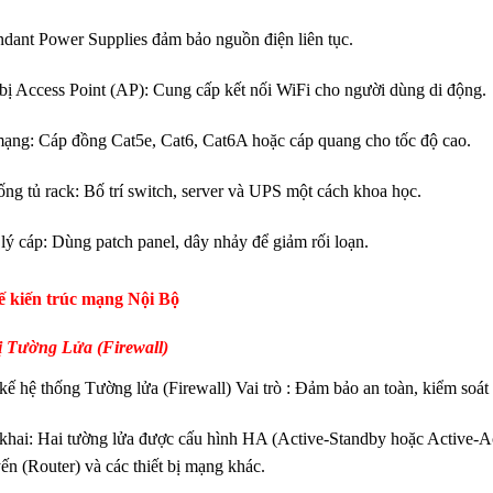
dant Power Supplies đảm bảo nguồn điện liên tục.
 bị Access Point (AP): Cung cấp kết nối WiFi cho người dùng di động.
ạng: Cáp đồng Cat5e, Cat6, Cat6A hoặc cáp quang cho tốc độ cao.
ống tủ rack: Bố trí switch, server và UPS một cách khoa học.
lý cáp: Dùng patch panel, dây nhảy để giảm rối loạn.
ế kiến trúc mạng Nội Bộ
ị Tường Lửa (Firewall)
 kế hệ thống Tường lửa (Firewall) Vai trò : Đảm bảo an toàn, kiểm soát
 khai: Hai tường lửa được cấu hình HA (Active-Standby hoặc Active-Ac
ến (Router) và các thiết bị mạng khác.