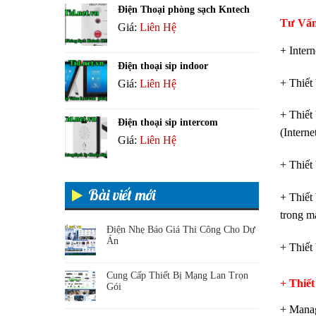
Điện Thoại phòng sạch Kntech
Tư Vấn
Giá:
Liên Hệ
+ Intern
Điện thoại sip indoor
+ Thiết
Giá:
Liên Hệ
+ Thiết
Điện thoại sip intercom
(Intern
Giá:
Liên Hệ
+ Thiết
Bài viết mới
+ Thiết 
trong m
Điện Nhẹ Báo Giá Thi Công Cho Dự
Án
+ Thiết
Cung Cấp Thiết Bị Mạng Lan Trọn
+ Thiết
Gói
+ Manag