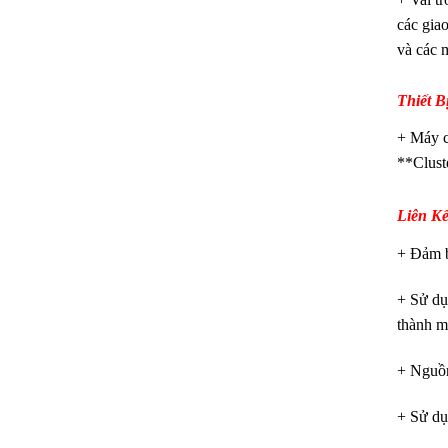
các gia
và các 
Thiết B
+ Máy c
**Clust
Liên K
+ Đảm b
+ Sử dụ
thành mộ
+ Nguồn
+ Sử dụ