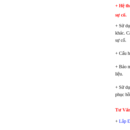
+ Hệ th
sự cố.
+ Sử dụ
khác. C
sự cố.
+ Cấu h
+ Bảo m
liệu.
+ Sử dụ
phục hồi
Tư Vấ
+
Lắp Đ