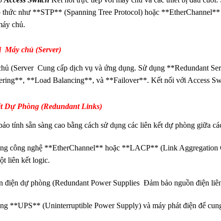
o thức như **STP** (Spanning Tree Protocol) hoặc **EtherChannel** để
máy chủ.
ị Máy chủ (
Server)
hủ (Server Cung cấp dịch vụ và ứng dụng. Sử dụng **Redundant Ser
ering**, **Load Balancing**, và **Failover**. Kết nối với Access Sw
ết Dự Phòng (Redundant Links)
ảo tính sẵn sàng cao bằng cách sử dụng các liên kết dự phòng giữa các
ng công nghệ **EtherChannel** hoặc **LACP** (Link Aggregation Cont
t liên kết logic.
 điện dự phòng (Redundant Power Supplies Đảm bảo nguồn điện liên t
ng **UPS** (Uninterruptible Power Supply) và máy phát điện để cun