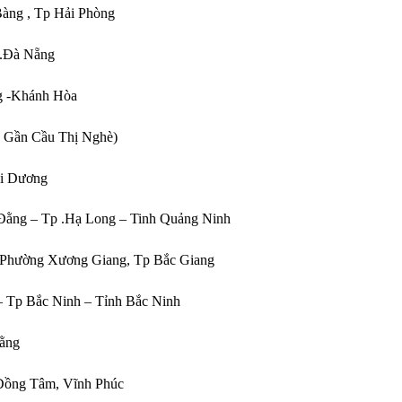
Bàng , Tp Hải Phòng
p.Đà Nẵng
ang -Khánh Hòa
( Gần Cầu Thị Nghè)
ải Dương
 Đằng – Tp .Hạ Long – Tinh Quảng Ninh
, Phường Xương Giang, Tp Bắc Giang
 Tp Bắc Ninh – Tỉnh Bắc Ninh
ằng
Đồng Tâm, Vĩnh Phúc