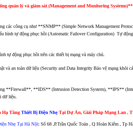
ống quản lý và giám sát (Management and Monitoring Systems)** 
ng các công cụ như **SNMP** (Simple Network Management Protocol
ấu hình tự động phục hồi (Automatic Failover Configuration) Tự động 
ình tự động phục hồi trên các thiết bị mạng và máy chủ.
ật và an toàn dữ liệu (Security and Data Integrity Bảo vệ mạng khỏi c
ng **Firewall**, **IDS** (Intrusion Detection System), **IPS** (Intru
 dữ liệu.
n Hạ Tầng
Thiết Bị Điện Nhẹ
Tại Dự Án, Giải Pháp Mạng Lan .
iện Nhẹ Tại Hà Nội
: Số 68 ,P.Trần Quốc Toản , Q Hoàn Kiếm , Tp H