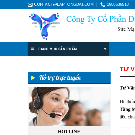
Skip
CONTACT@LAPTONGDAI.COM
1900636518
to
content
DANH MỤC SẢN PHẨM
TƯ V
Hỗ trợ trực tuyến
Tư Vấn
Hệ thốn
Tầng M
tiêu chu
HOTLINE