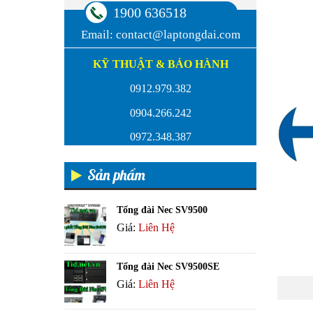
1900 636518
Email:
contact@laptongdai.com
KỸ THUẬT & BẢO HÀNH
0912.979.382
0904.266.242
0972.348.387
Sản phẩm
Tổng đài Nec SV9500
Giá:
Liên Hệ
Tổng đài Nec SV9500SE
Giá:
Liên Hệ