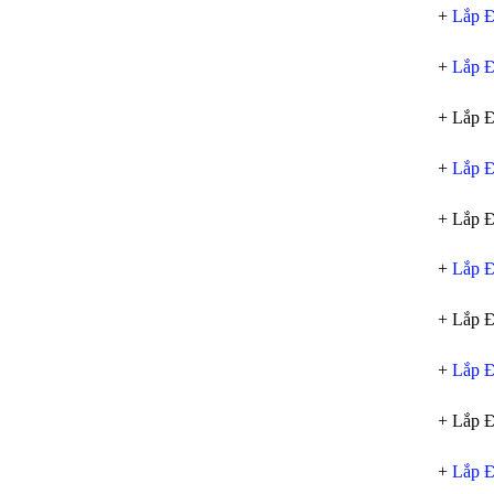
+
Lắp Đ
+
Lắp Đ
+ Lắp Đ
+
Lắp Đ
+ Lắp Đ
+
Lắp Đ
+ Lắp 
+
Lắp Đ
+ Lắp 
+
Lắp Đ