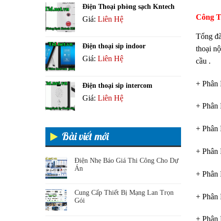
Điện Thoại phòng sạch Kntech
Công T
Giá:
Liên Hệ
Tổng đài
Điện thoại sip indoor
thoại nộ
Giá:
Liên Hệ
cầu .
+ Phân 
Điện thoại sip intercom
Giá:
Liên Hệ
+ Phân 
+ Phân 
Bài viết mới
+ Phân
Điện Nhẹ Báo Giá Thi Công Cho Dự
Án
+ Phân 
Cung Cấp Thiết Bị Mạng Lan Trọn
+ Phân 
Gói
+ Phân 