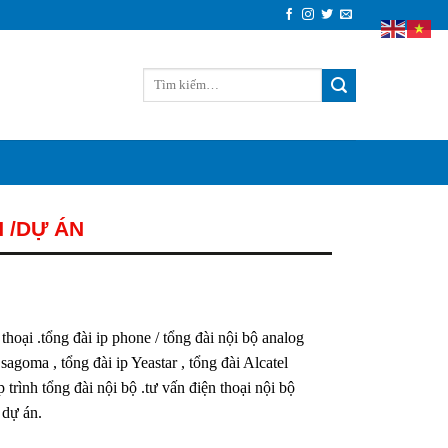
 /DỰ ÁN
hoại .tổng đài ip phone / tổng đài nội bộ analog
 sagoma , tổng đài ip Yeastar , tổng đài Alcatel
ập trình tổng đài nội bộ .tư vấn điện thoại nội bộ
 dự án.