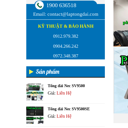
1900 636518
Email:
contact@laptongdai.com
KỸ THUẬT & BẢO HÀNH
0912.979.382
0904.266.242
0972.348.387
Sản phẩm
Tổng đài Nec SV9500
Giá:
Liên Hệ
Tổng đài Nec SV9500SE
Giá:
Liên Hệ