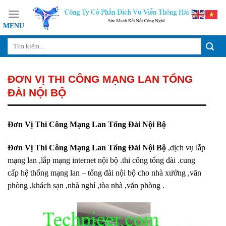
Skip
to
content
ĐƠN VỊ THI CÔNG MẠNG LAN TỔNG
ĐÀI NỘI BỘ
Đơn Vị Thi Công Mạng Lan Tổng Đài Nội Bộ
Đơn Vị Thi Công Mạng Lan Tổng Đài Nội Bộ
,dịch vụ lắp
mạng lan ,lắp mạng internet nội bộ .thi công tổng đài .cung
cấp hệ thống mạng lan – tổng đài nội bộ cho nhà xưởng ,văn
phòng ,khách sạn ,nhà nghỉ ,tòa nhà ,văn phòng .