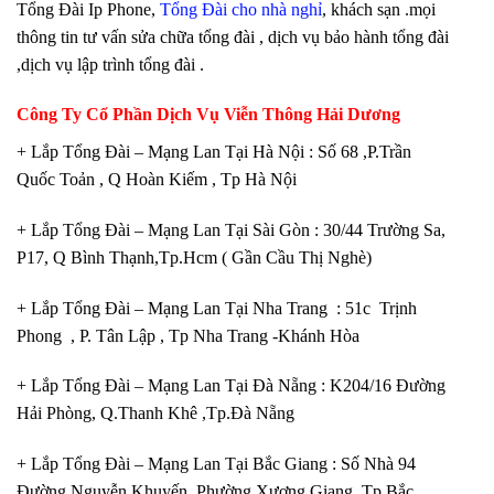
Tổng Đài Ip Phone,
Tổng Đài cho nhà nghỉ
, khách sạn .mọi
thông tin tư vấn sửa chữa tổng đài , dịch vụ bảo hành tổng đài
,dịch vụ lập trình tổng đài .
Công Ty Cổ Phần Dịch Vụ Viễn Thông Hải Dương
+ Lắp Tổng Đài – Mạng Lan Tại Hà Nội : Số 68 ,P.Trần
Quốc Toản , Q Hoàn Kiếm , Tp Hà Nội
+ Lắp Tổng Đài – Mạng Lan Tại Sài Gòn : 30/44 Trường Sa,
P17, Q Bình Thạnh,Tp.Hcm ( Gần Cầu Thị Nghè)
+ Lắp Tổng Đài – Mạng Lan Tại Nha Trang : 51c Trịnh
Phong , P. Tân Lập , Tp Nha Trang -Khánh Hòa
+ Lắp Tổng Đài – Mạng Lan Tại Đà Nẵng : K204/16 Đường
Hải Phòng, Q.Thanh Khê ,Tp.Đà Nẵng
+ Lắp Tổng Đài – Mạng Lan Tại Bắc Giang : Số Nhà 94
Đường Nguyễn Khuyến, Phường Xương Giang, Tp Bắc