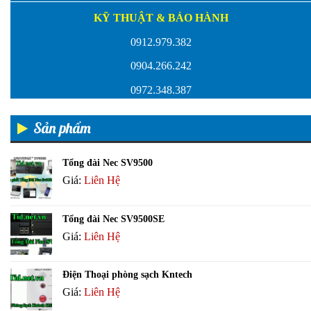
KỸ THUẬT & BẢO HÀNH
0912.979.382
0904.266.242
0972.348.387
Sản phẩm
Tổng đài Nec SV9500
Giá:
Liên Hệ
Tổng đài Nec SV9500SE
Giá:
Liên Hệ
Điện Thoại phòng sạch Kntech
Giá:
Liên Hệ