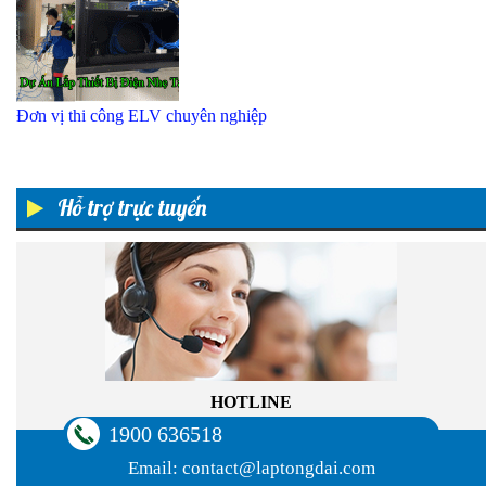
Đơn vị thi công ELV chuyên nghiệp
Hỗ trợ trực tuyến
HOTLINE
1900 636518
Email:
contact@laptongdai.com