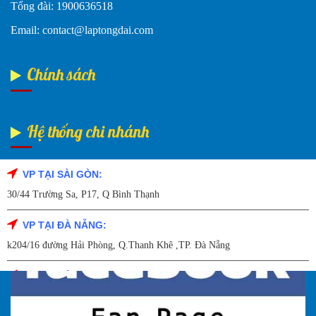
Tổng đài: 1900636518
Email: contact@laptongdai.com
Chính sách
Hệ thống chi nhánh
VP TẠI SÀI GÒN:
Fanpage Facebook
30/44 Trường Sa, P17, Q Bình Thạnh
VP TẠI ĐÀ NẴNG:
k204/16 đường Hải Phòng, Q.Thanh Khê ,TP. Đà Nẵng
VP TẠI HẢI DƯƠNG:
Số 9/14 – P.Tứ Thông – TP Hải Dương