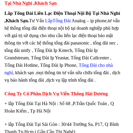
Tại Nhà Nghỉ ,Khách Sạn
Lắp Tổng Đài Liên Lạc Điện Thoại Nội Bộ Tại Nhà Nghỉ
,Khách Sạn
.
Tư Vấn
LắpTổng Đài
Analog – ip phone,tư vấn
hệ thống tổng đài điện thoại nội bộ tại doanh nghiệp phù hợp
với giá trị sử dụng cho nhu cầu liên lạc điện thoại bảo mật
thông tin với các hệ thống tổng đài panasonic , tổng đài nec ,
tổng đài unify , Tổng Đài Ip Kntech, Tổng Đài Ip
Grandstream, Tổng Đài Ip Yeastar, Tổng Đài Callcenter ,
Tổng Đài Hotline, Tổng Đài Ip Phone,
Tổng Đài cho nhà
nghỉ
, khách sạn .mọi thông tin tư vấn sửa chữa tổng đài , dịch
vụ bảo hành tổng đài ,dịch vụ lập trình tổng đài .
Công Ty Cổ Phần Dịch Vụ Viễn Thông Hải Dương
+ lắp Tổng Đài Tại Hà Nội : Số 68 ,P.Trần Quốc Toản , Q
Hoàn Kiếm , Tp Hà Nội
+ lắp Tổng Đài Tại Sài Gòn : 30/44 Trường Sa, P17, Q Bình
Thạnh,Tp.Hcm ( Gần Cầu Thị Nghè)