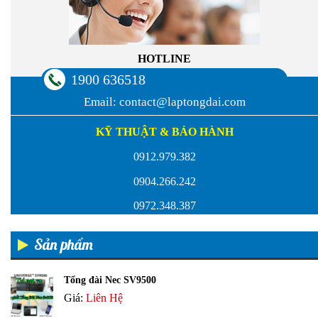
HOTLINE
1900 636518
Email:
contact@laptongdai.com
KỸ THUẬT & BẢO HÀNH
0912.979.382
0904.266.242
0972.348.387
Sản phẩm
Tổng đài Nec SV9500
Giá:
Liên Hệ