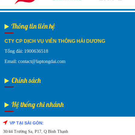
Thông tin liên hệ
CTY CP DỊCH VỤ VIỄN THÔNG HẢI DƯƠNG
Tổng đài: 1900636518
Email: contact@laptongdai.com
Chính sách
Hệ thống chi nhánh
VP TẠI SÀI GÒN:
Fanpage Facebook
30/44 Trường Sa, P17, Q Bình Thạnh