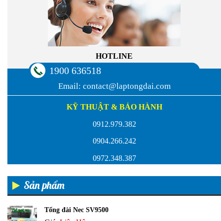
HOTLINE
1900 636518
Email:
contact@laptongdai.com
KỸ THUẬT & BẢO HÀNH
0912.979.382
0904.266.242
0972.348.387
Sản phẩm
Tổng đài Nec SV9500