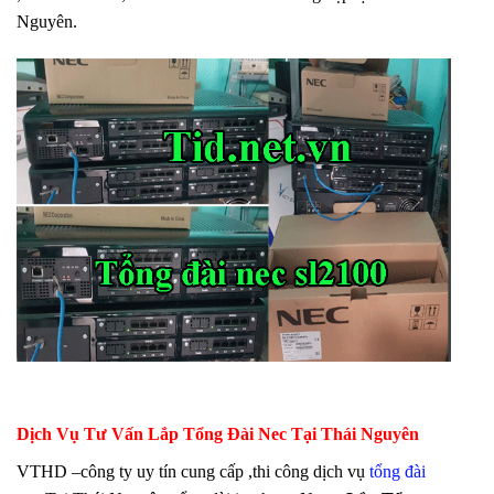
Nguyên.
Dịch Vụ Tư Vấn Lắp Tổng Đài Nec
Tại Thái Nguyên
VTHD –công ty uy tín cung cấp ,thi công dịch vụ
tổng đài