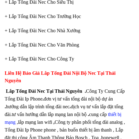
+ Lắp Tổng Đài Nec Cho Siêu Thị
+ Lắp Tổng Đài Nec Cho Trường Học
+ Lắp Tổng Đài Nec Cho Nhà Xưởng
+ Lắp Tổng Đài Nec Cho Văn Phòng
+ Lắp Tổng Đài Nec Cho Công Ty
Liên Hệ Báo Giá Lắp Tổng Đài Nội Bộ Nec
Tại Thái
Nguyên
Lắp Tổng Đài Nec Tại Thái Nguyên .
Công Ty Cung Cấp
Tổng Đài Ip Phone
.
đơn vị tư vấn tổng đài nội bộ dự án
.
hướng dẫn lập trình tổng đài nec
.
dịch vụ tư vấn lắp đặt tổng
đài.tư vấn hướng dẫn lắp mạng lan nội bộ
.
cung cấp
thiết bị
mạng
,lắp mạng lan wifi
,
Công ty phân phối tổng đài analog ,
Tổng Đài Ip Phone phone , bán buốn thiết bị âm thanh , Lắp
đặt thi công Âm Thanh Thông Báo Bosch , Toa ,honewell ,