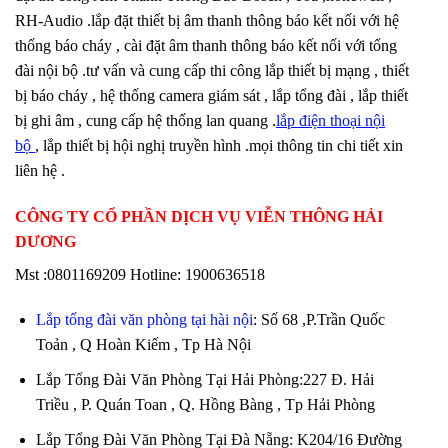
RH-Audio .lắp đặt thiết bị âm thanh thông báo kết nối với hệ
thống báo cháy , cài đặt âm thanh thông báo kết nối với tổng
đài nội bộ .tư vấn và cung cấp thi công lắp thiết bị mạng , thiết
bị báo cháy , hệ thống camera giám sát , lắp tổng đài , lắp thiết
bị ghi âm , cung cấp hệ thống lan quang .
lắp điện thoại nội
bộ
, lắp thiết bị hội nghị truyền hình .mọi thông tin chi tiết xin
liên hệ .
CÔNG TY CỔ PHẦN DỊCH VỤ VIỄN THÔNG HẢI
DƯƠNG
Mst :0801169209 Hotline: 1900636518
Lắp tổng đài văn phòng tại hài nội
: Số 68 ,P.Trần Quốc
Toản , Q Hoàn Kiếm , Tp Hà Nội
Lắp Tổng Đài Văn Phòng Tại Hải Phòng:227 Đ. Hải
Triều , P. Quán Toan , Q. Hồng Bàng , Tp Hải Phòng
Lắp Tổng Đài Văn Phòng Tại Đà Nẵng: K204/16 Đường