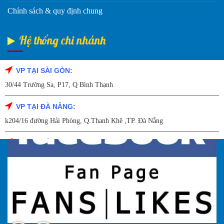
Chính sách & quy định chung
Hệ thống chi nhánh
VP TẠI SÀI GÒN:
Fanpage Facebook
30/44 Trường Sa, P17, Q Bình Thạnh
VP TẠI ĐÀ NẴNG:
k204/16 đường Hải Phòng, Q.Thanh Khê ,TP. Đà Nẵng
VP TẠI HẢI DƯƠNG:
Số 9/14 – P.Tứ Thông – TP Hải Dương
VP TẠI HẢI PHÒNG:
227 Đường Hải Triều , P. Quán Toan , Q. Hồng Bàng , Tp Hải Phòng
VP TẠI HÀ NỘI