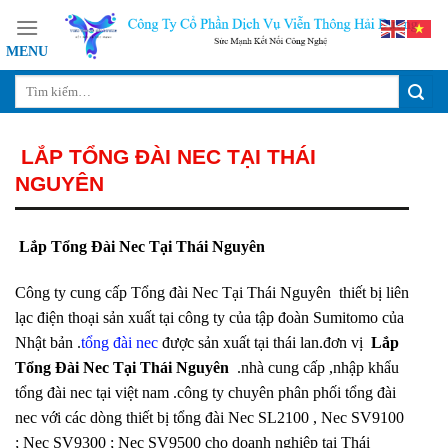
Skip
to
content
LẮP TỔNG ĐÀI NEC TẠI THÁI
NGUYÊN
Lắp Tổng Đài Nec Tại Thái Nguyên
Công ty cung cấp Tổng đài Nec Tại Thái Nguyên thiết bị liên
lạc điện thoại sản xuất tại công ty của tập đoàn Sumitomo của
Nhật bản .
tổng đài nec
được sản xuất tại thái lan.đơn vị
Lắp
Tổng Đài Nec Tại Thái Nguyên
.nhà cung cấp ,nhập khẩu
tổng đài nec tại việt nam .công ty chuyên phân phối tổng đài
nec với các dòng thiết bị tổng đài Nec SL2100 , Nec SV9100
; Nec SV9300 ; Nec SV9500 cho doanh nghiệp tại Thái